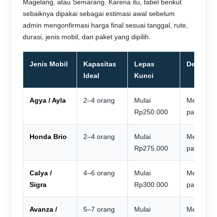
Magelang, atau Semarang. Karena itu, tabel berikut
sebaiknya dipakai sebagai estimasi awal sebelum
admin mengonfirmasi harga final sesuai tanggal, rute,
durasi, jenis mobil, dan paket yang dipilih.
Jenis Mobil
Kapasitas
Lepas
Dengan D
Ideal
Kunci
Agya / Ayla
2–4 orang
Mulai
Menyesua
Rp250.000
paket
Honda Brio
2–4 orang
Mulai
Menyesua
Rp275.000
paket
Calya /
4–6 orang
Mulai
Menyesua
Sigra
Rp300.000
paket
Avanza /
5–7 orang
Mulai
Menyesua