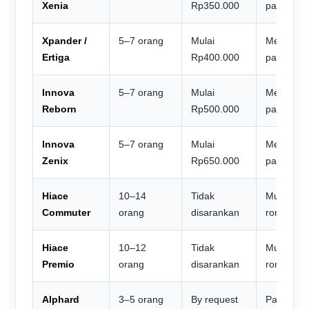
Xenia
Rp350.000
paket
Xpander /
5–7 orang
Mulai
Menyesua
Ertiga
Rp400.000
paket
Innova
5–7 orang
Mulai
Menyesua
Reborn
Rp500.000
paket
Innova
5–7 orang
Mulai
Menyesua
Zenix
Rp650.000
paket
Hiace
10–14
Tidak
Mulai pak
Commuter
orang
disarankan
rombong
Hiace
10–12
Tidak
Mulai pak
Premio
orang
disarankan
rombong
Alphard
3–5 orang
By request
Paket pr