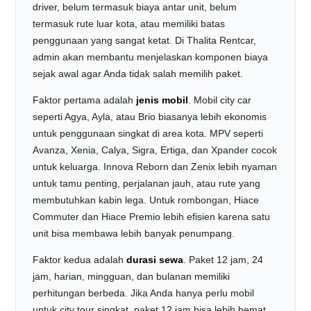
driver, belum termasuk biaya antar unit, belum
termasuk rute luar kota, atau memiliki batas
penggunaan yang sangat ketat. Di Thalita Rentcar,
admin akan membantu menjelaskan komponen biaya
sejak awal agar Anda tidak salah memilih paket.
Faktor pertama adalah
jenis mobil
. Mobil city car
seperti Agya, Ayla, atau Brio biasanya lebih ekonomis
untuk penggunaan singkat di area kota. MPV seperti
Avanza, Xenia, Calya, Sigra, Ertiga, dan Xpander cocok
untuk keluarga. Innova Reborn dan Zenix lebih nyaman
untuk tamu penting, perjalanan jauh, atau rute yang
membutuhkan kabin lega. Untuk rombongan, Hiace
Commuter dan Hiace Premio lebih efisien karena satu
unit bisa membawa lebih banyak penumpang.
Faktor kedua adalah
durasi sewa
. Paket 12 jam, 24
jam, harian, mingguan, dan bulanan memiliki
perhitungan berbeda. Jika Anda hanya perlu mobil
untuk city tour singkat, paket 12 jam bisa lebih hemat.