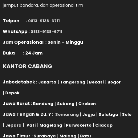
jemput bandara, dan operasional tim
Telpon :
0813-9138-6711
WhatsApp :
0813-9138-6711
Jam Operasional : Senin – Minggu
Buka : 24 Jam
KANTOR CABANG
Jabodetabek :
|
|
|
Jakarta
Tangerang
Bekasi
Bogor
|
Depok
Jawa Barat :
|
|
Bandung
Subang
Cirebon
Jawa Tengah & D.I. Y :
|
|
|
Semarang
Jogja
Salatiga
Solo
|
|
|
|
|
Jepara
Pati
Magelang
Purwokerto
Cilacap
Jawa Timur :
|
|
Surabaya
Malang
Batu