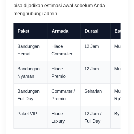
bisa dijadikan estimasi awal sebelum Anda
menghubungi admin.
Paket
Armada
Durasi
Estimasi
Bandungan
Hiace
12 Jam
Mulai Rp1
Hemat
Commuter
Bandungan
Hiace
12 Jam
Mulai Rp1
Nyaman
Premio
Bandungan
Commuter /
Seharian
Mulai Rp1
Full Day
Premio
Rp1.800.
Paket VIP
Hiace
12 Jam /
By reques
Luxury
Full Day