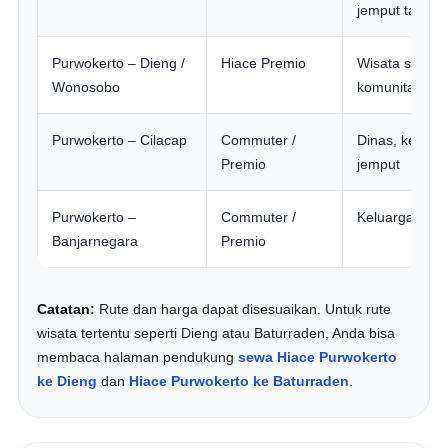
jemput tamu
Purwokerto – Dieng /
Hiace Premio
Wisata sunrise
Wonosobo
komunitas
Purwokerto – Cilacap
Commuter /
Dinas, keluarg
Premio
jemput
Purwokerto –
Commuter /
Keluarga, dina
Banjarnegara
Premio
Catatan:
Rute dan harga dapat disesuaikan. Untuk rute
wisata tertentu seperti Dieng atau Baturraden, Anda bisa
membaca halaman pendukung
sewa Hiace Purwokerto
ke Dieng
dan
Hiace Purwokerto ke Baturraden
.