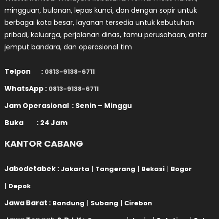
mingguan, bulanan, lepas kunci, dan dengan sopir untuk
berbagai kota besar, layanan tersedia untuk kebutuhan
pribadi, keluarga, perjalanan dinas, tamu perusahaan, antar
jemput bandara, dan operasional tim
Telpon :
0813-9138-6711
WhatsApp :
0813-9138-6711
Jam Operasional : Senin – Minggu
Buka : 24 Jam
KANTOR CABANG
Jabodetabek :
|
|
|
Jakarta
Tangerang
Bekasi
Bogor
|
Depok
Jawa Barat :
|
|
Bandung
Subang
Cirebon