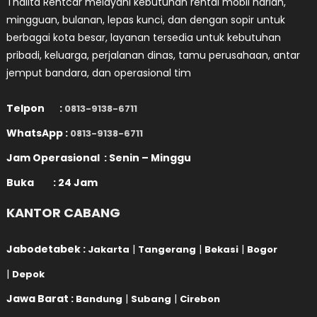
Thalita Rentcar melayani kebutuhan rental mobil harian,
mingguan, bulanan, lepas kunci, dan dengan sopir untuk
berbagai kota besar, layanan tersedia untuk kebutuhan
pribadi, keluarga, perjalanan dinas, tamu perusahaan, antar
jemput bandara, dan operasional tim
Telpon :
0813-9138-6711
WhatsApp :
0813-9138-6711
Jam Operasional : Senin – Minggu
Buka : 24 Jam
KANTOR CABANG
Jabodetabek :
|
|
|
Jakarta
Tangerang
Bekasi
Bogor
|
Depok
Jawa Barat :
|
|
Bandung
Subang
Cirebon