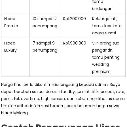
tamu
undangan
Hiace
10 sampai 12
Rp1.200.000
Keluarga inti,
Premio
penumpang
tamu luar kota,
acara resmi
Hiace
7 sampai 9
Rp1.900.000
VIP, orang tua
Luxury
penumpang
pengantin,
tamu penting,
wedding
premium
Harga final perlu dikonfirmasi langsung kepada admin. Biaya
dapat berubah sesuai durasi standby, jumlah titik jemput, rute,
parkir, tol, overtime, high season, dan kebutuhan khusus acara.
Untuk melihat informasi terbaru, buka halaman
harga sewa
Hiace Malang
.