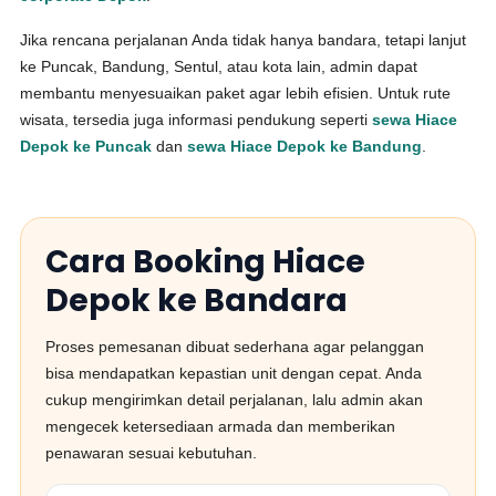
Jika rencana perjalanan Anda tidak hanya bandara, tetapi lanjut
ke Puncak, Bandung, Sentul, atau kota lain, admin dapat
membantu menyesuaikan paket agar lebih efisien. Untuk rute
wisata, tersedia juga informasi pendukung seperti
sewa Hiace
Depok ke Puncak
dan
sewa Hiace Depok ke Bandung
.
Cara Booking Hiace
Depok ke Bandara
Proses pemesanan dibuat sederhana agar pelanggan
bisa mendapatkan kepastian unit dengan cepat. Anda
cukup mengirimkan detail perjalanan, lalu admin akan
mengecek ketersediaan armada dan memberikan
penawaran sesuai kebutuhan.