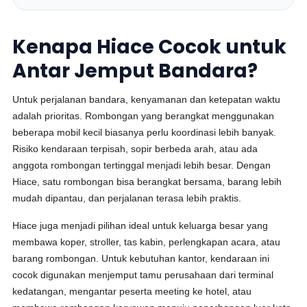
Kenapa Hiace Cocok untuk
Antar Jemput Bandara?
Untuk perjalanan bandara, kenyamanan dan ketepatan waktu
adalah prioritas. Rombongan yang berangkat menggunakan
beberapa mobil kecil biasanya perlu koordinasi lebih banyak.
Risiko kendaraan terpisah, sopir berbeda arah, atau ada
anggota rombongan tertinggal menjadi lebih besar. Dengan
Hiace, satu rombongan bisa berangkat bersama, barang lebih
mudah dipantau, dan perjalanan terasa lebih praktis.
Hiace juga menjadi pilihan ideal untuk keluarga besar yang
membawa koper, stroller, tas kabin, perlengkapan acara, atau
barang rombongan. Untuk kebutuhan kantor, kendaraan ini
cocok digunakan menjemput tamu perusahaan dari terminal
kedatangan, mengantar peserta meeting ke hotel, atau