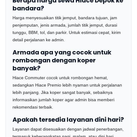
Berapa harga sewa Hiace Depok ke
bandara?
Harga menyesuaikan titik jemput, bandara tujuan, jam
penjemputan, jenis armada, jumlah titik jemput, durasi
tunggu, BBM, tol, dan parkir. Untuk estimasi cepat, kirim
detail perjalanan ke admin.
Armada apa yang cocok untuk
rombongan dengan koper
banyak?
Hiace Commuter cocok untuk rombongan hemat,
sedangkan Hiace Premio lebih nyaman untuk perjalanan
lebih panjang. Jika koper sangat banyak, sebaiknya
informasikan jumlah koper agar admin bisa memberi
rekomendasi terbaik.
Apakah tersedia layanan dini hari?
Layanan dapat disesuaikan dengan jadwal penerbangan,
termasuk keberangkatan pagi, malam, atau dini hari.