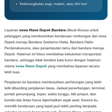
Keberangkatan pagi, malam, atau dini hari
Layanan
sewa Hiace Depok Bandara
dibuat khusus untuk
pelanggan yang membutuhkan kendaraan rombongan dari area
Depok menuju Bandara Soekarno-Hatta, Bandara Halim
Perdanakusuma, atau penjemputan tamu dari bandara menuju
Depok. Halaman ini fokus membahas kebutuhan transportasi
bandara, sehingga tidak berebut kata kunci dengan halaman
utama
sewa Hiace Depok
yang membahas layanan secara
lebih luas.
Perjalanan ke bandara membutuhkan perhitungan yang lebih
teliti dibanding perjalanan biasa. Jadwal penerbangan, terminal,
jumlah penumpang, koper, waktu tunggu, titik jemput, dan
kondisi lalu lintas harus diperhatikan sejak awal. Karena itu,
memilih kendaraan yang tepat jauh lebih penting daripada