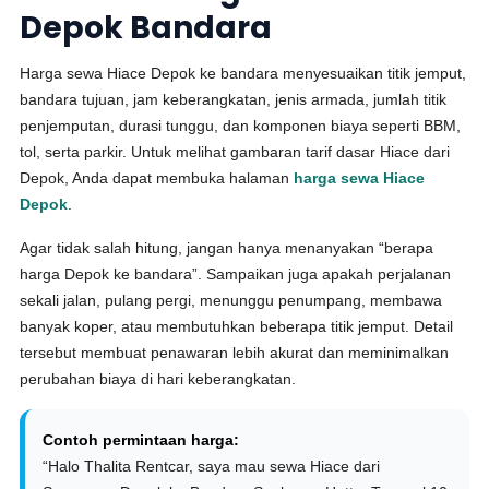
Depok Bandara
Harga sewa Hiace Depok ke bandara menyesuaikan titik jemput,
bandara tujuan, jam keberangkatan, jenis armada, jumlah titik
penjemputan, durasi tunggu, dan komponen biaya seperti BBM,
tol, serta parkir. Untuk melihat gambaran tarif dasar Hiace dari
Depok, Anda dapat membuka halaman
harga sewa Hiace
Depok
.
Agar tidak salah hitung, jangan hanya menanyakan “berapa
harga Depok ke bandara”. Sampaikan juga apakah perjalanan
sekali jalan, pulang pergi, menunggu penumpang, membawa
banyak koper, atau membutuhkan beberapa titik jemput. Detail
tersebut membuat penawaran lebih akurat dan meminimalkan
perubahan biaya di hari keberangkatan.
Contoh permintaan harga:
“Halo Thalita Rentcar, saya mau sewa Hiace dari