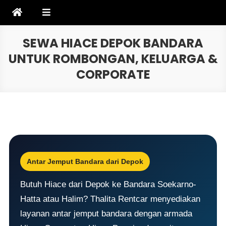
Skip
to
content
SEWA HIACE DEPOK BANDARA
UNTUK ROMBONGAN, KELUARGA &
CORPORATE
Antar Jemput Bandara dari Depok
Butuh Hiace dari Depok ke Bandara Soekarno-
Hatta atau Halim? Thalita Rentcar menyediakan
layanan antar jemput bandara dengan armada