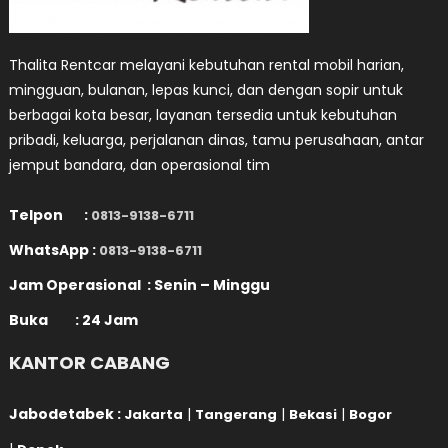
Thalita Rentcar melayani kebutuhan rental mobil harian,
mingguan, bulanan, lepas kunci, dan dengan sopir untuk
berbagai kota besar, layanan tersedia untuk kebutuhan
pribadi, keluarga, perjalanan dinas, tamu perusahaan, antar
jemput bandara, dan operasional tim
Telpon :
0813-9138-6711
WhatsApp :
0813-9138-6711
Jam Operasional : Senin – Minggu
Buka : 24 Jam
KANTOR CABANG
Jabodetabek :
|
|
|
Jakarta
Tangerang
Bekasi
Bogor