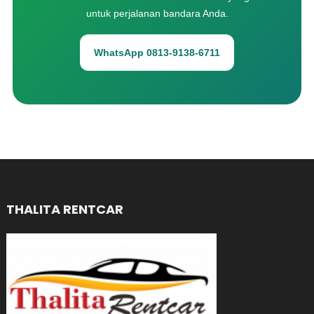
untuk perjalanan bandara Anda.
WhatsApp 0813-9138-6711
THALITA RENTCAR