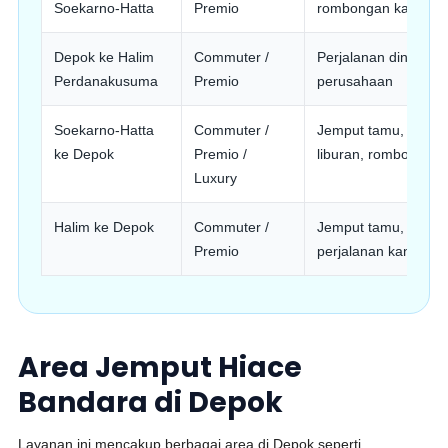
Soekarno-Hatta
Premio
rombongan kantor
Depok ke Halim
Commuter /
Perjalanan dinas, k
Perdanakusuma
Premio
perusahaan
Soekarno-Hatta
Commuter /
Jemput tamu, kelua
ke Depok
Premio /
liburan, rombongan 
Luxury
Halim ke Depok
Commuter /
Jemput tamu, keluar
Premio
perjalanan kantor
Area Jemput Hiace
Bandara di Depok
Layanan ini mencakup berbagai area di Depok seperti