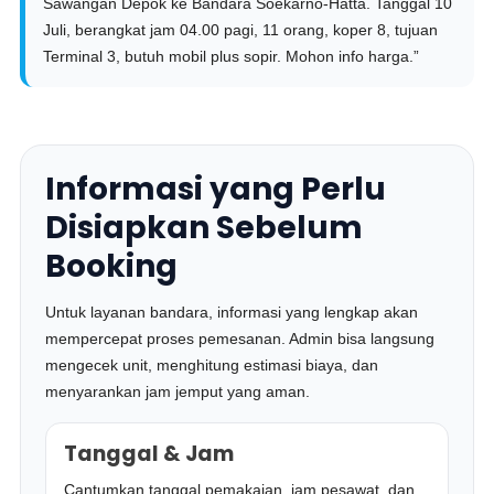
Sawangan Depok ke Bandara Soekarno-Hatta. Tanggal 10
Juli, berangkat jam 04.00 pagi, 11 orang, koper 8, tujuan
Terminal 3, butuh mobil plus sopir. Mohon info harga.”
Informasi yang Perlu
Disiapkan Sebelum
Booking
Untuk layanan bandara, informasi yang lengkap akan
mempercepat proses pemesanan. Admin bisa langsung
mengecek unit, menghitung estimasi biaya, dan
menyarankan jam jemput yang aman.
Tanggal & Jam
Cantumkan tanggal pemakaian, jam pesawat, dan