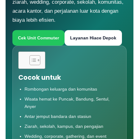
ziarah, wedding, corporate, sekolah, komunitas,
acara kantor, dan perjalanan luar kota dengan
biaya lebih efisien.
Cek Unit Commuter
Layanan Hiace Depok
Cocok untuk
Rombongan keluarga dan komunitas
Wisata hemat ke Puncak, Bandung, Sentul,
Anyer
Antar jemput bandara dan stasiun
Ziarah, sekolah, kampus, dan pengajian
Wedding, corporate, gathering, dan event