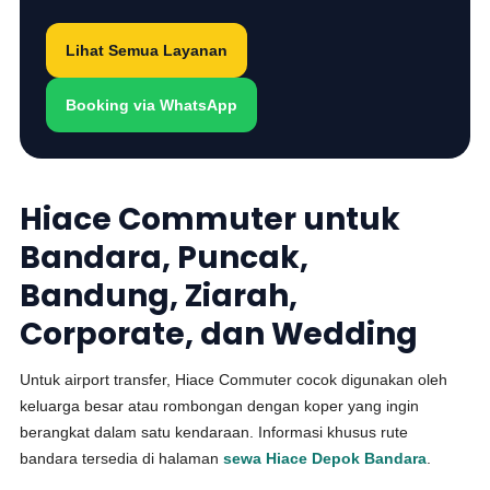
Lihat Semua Layanan
Booking via WhatsApp
Hiace Commuter untuk
Bandara, Puncak,
Bandung, Ziarah,
Corporate, dan Wedding
Untuk airport transfer, Hiace Commuter cocok digunakan oleh
keluarga besar atau rombongan dengan koper yang ingin
berangkat dalam satu kendaraan. Informasi khusus rute
bandara tersedia di halaman
sewa Hiace Depok Bandara
.