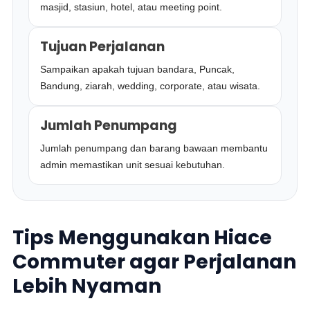
masjid, stasiun, hotel, atau meeting point.
Tujuan Perjalanan
Sampaikan apakah tujuan bandara, Puncak,
Bandung, ziarah, wedding, corporate, atau wisata.
Jumlah Penumpang
Jumlah penumpang dan barang bawaan membantu
admin memastikan unit sesuai kebutuhan.
Tips Menggunakan Hiace
Commuter agar Perjalanan
Lebih Nyaman