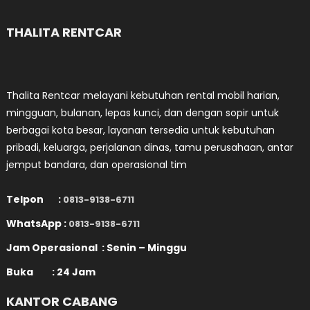
THALITA RENTCAR
Thalita Rentcar melayani kebutuhan rental mobil harian,
mingguan, bulanan, lepas kunci, dan dengan sopir untuk
berbagai kota besar, layanan tersedia untuk kebutuhan
pribadi, keluarga, perjalanan dinas, tamu perusahaan, antar
jemput bandara, dan operasional tim
Telpon :
0813-9138-6711
WhatsApp :
0813-9138-6711
Jam Operasional : Senin – Minggu
Buka : 24 Jam
KANTOR CABANG