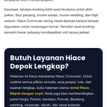
Keempat, lakukan booking lebih awal terutama untuk akhir
pekan, libur panjang, musim wisata, musim wedding, dan high
season. Hiace Commuter sering cepat dipesan karena banyak
digunakan untuk rombongan hemat. Semakin awal booking,
semakin besar peluang mendapatkan unit sesuai jadwal.
Butuh Layanan Hiace
Depok Lengkap?
Halaman ini fokus membahas Hiace Commuter. Untuk
melihat semua pilihan armada, area jemput, rute, dan
layanan lengkap, buka halaman utama
rental Hiace
Depok dengan sopir
. Anda juga bisa membandingkan
paket harga, Premio, bandara, Puncak, Bandung,
wedding, corporate, ziarah, dan sewa bulanan.