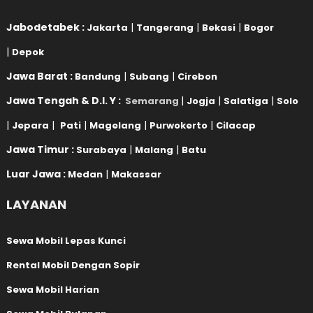
Jabodetabek :
|
|
|
Jakarta
Tangerang
Bekasi
Bogor
|
Depok
Jawa Barat :
|
|
Bandung
Subang
Cirebon
Jawa Tengah & D.I. Y :
|
|
|
Semarang
Jogja
Salatiga
Solo
|
|
|
|
|
Jepara
Pati
Magelang
Purwokerto
Cilacap
Jawa Timur :
|
|
Surabaya
Malang
Batu
Luar Jawa :
|
Medan
Makassar
LAYANAN
Sewa Mobil Lepas Kunci
Rental Mobil Dengan Sopir
Sewa Mobil Harian