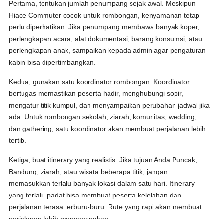
Pertama, tentukan jumlah penumpang sejak awal. Meskipun
Hiace Commuter cocok untuk rombongan, kenyamanan tetap
perlu diperhatikan. Jika penumpang membawa banyak koper,
perlengkapan acara, alat dokumentasi, barang konsumsi, atau
perlengkapan anak, sampaikan kepada admin agar pengaturan
kabin bisa dipertimbangkan.
Kedua, gunakan satu koordinator rombongan. Koordinator
bertugas memastikan peserta hadir, menghubungi sopir,
mengatur titik kumpul, dan menyampaikan perubahan jadwal jika
ada. Untuk rombongan sekolah, ziarah, komunitas, wedding,
dan gathering, satu koordinator akan membuat perjalanan lebih
tertib.
Ketiga, buat itinerary yang realistis. Jika tujuan Anda Puncak,
Bandung, ziarah, atau wisata beberapa titik, jangan
memasukkan terlalu banyak lokasi dalam satu hari. Itinerary
yang terlalu padat bisa membuat peserta kelelahan dan
perjalanan terasa terburu-buru. Rute yang rapi akan membuat
perjalanan lebih menyenangkan.