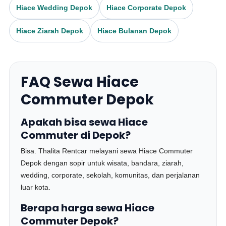
Hiace Wedding Depok
Hiace Corporate Depok
Hiace Ziarah Depok
Hiace Bulanan Depok
FAQ Sewa Hiace
Commuter Depok
Apakah bisa sewa Hiace
Commuter di Depok?
Bisa. Thalita Rentcar melayani sewa Hiace Commuter
Depok dengan sopir untuk wisata, bandara, ziarah,
wedding, corporate, sekolah, komunitas, dan perjalanan
luar kota.
Berapa harga sewa Hiace
Commuter Depok?