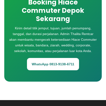
Booking Hiace
Commuter Depok
Sekarang
Kirim detail titik jemput, tujuan, jumlah penumpang,
tanggal, dan durasi perjalanan. Admin Thalita Rentcar
akan membantu mengecek ketersediaan Hiace Commuter
untuk wisata, bandara, ziarah, wedding, corporate,
sekolah, komunitas, atau perjalanan luar kota Anda.
WhatsApp 0813-9138-6711