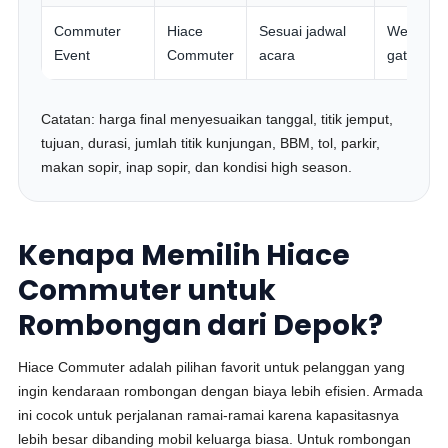
Commuter
Hiace
Sesuai jadwal
Wedding,
Event
Commuter
acara
gathering
Catatan: harga final menyesuaikan tanggal, titik jemput,
tujuan, durasi, jumlah titik kunjungan, BBM, tol, parkir,
makan sopir, inap sopir, dan kondisi high season.
Kenapa Memilih Hiace
Commuter untuk
Rombongan dari Depok?
Hiace Commuter adalah pilihan favorit untuk pelanggan yang
ingin kendaraan rombongan dengan biaya lebih efisien. Armada
ini cocok untuk perjalanan ramai-ramai karena kapasitasnya
lebih besar dibanding mobil keluarga biasa. Untuk rombongan