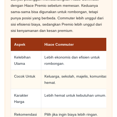
dengan Hiace Premio sebelum memesan. Keduanya
sama-sama bisa digunakan untuk rombongan, tetapi
punya posisi yang berbeda. Commuter lebih unggul dari
sisi efisiensi biaya, sedangkan Premio lebih unggul dari
sisi kenyamanan dan kesan premium.
Aspek
Hiace Commuter
Kelebihan
Lebih ekonomis dan efisien untuk
Utama
rombongan.
Cocok Untuk
Keluarga, sekolah, majelis, komunitas, wisa
hemat.
Karakter
Lebih hemat untuk kebutuhan umum.
Harga
Rekomendasi
Pilih jika ingin biaya lebih ringan.