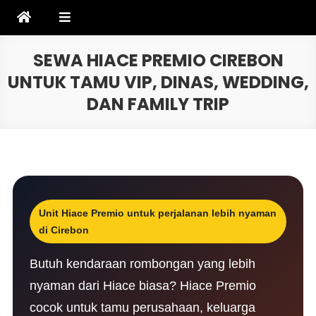
Skip
to
content
SEWA HIACE PREMIO CIREBON
UNTUK TAMU VIP, DINAS, WEDDING,
DAN FAMILY TRIP
Unit Hiace Premio untuk perjalanan lebih nyaman
di Cirebon
Butuh kendaraan rombongan yang lebih
nyaman dari Hiace biasa? Hiace Premio
cocok untuk tamu perusahaan, keluarga