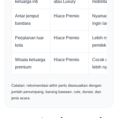
keluarga inti
atau Luxury
mobilitas tam
Antar jemput
Hiace Premio
Nyaman untuk
bandara
ingin langsun
Perjalanan luar
Hiace Premio
Lebih nyaman
kota
pendek dalam
Wisata keluarga
Hiace Premio
Cocok untuk k
premium
lebih nyaman
Catatan: rekomendasi akhir perlu disesuaikan dengan
jumlah penumpang, barang bawaan, rute, durasi, dan
jenis acara.