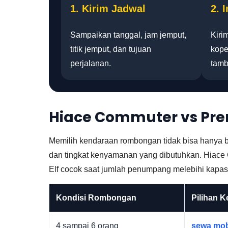
1. Kirim Jadwal
2. 
Sampaikan tanggal, jam jemput,
Kiri
titik jemput, dan tujuan
kope
perjalanan.
tamb
Hiace Commuter vs Prem
Memilih kendaraan rombongan tidak bisa hanya b
dan tingkat kenyamanan yang dibutuhkan. Hiace
Elf cocok saat jumlah penumpang melebihi kapas
Kondisi Rombongan
Pilihan 
4 sampai 6 orang
sewa mob