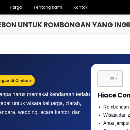
Harga
Tentang Kami
Kontak
BON UNTUK ROMBONGAN YANG INGIN
ngan di Cirebon
Hiace Co
anpa harus memakai kendaraan terlalu
epat untuk wisata keluarga, ziarah,
Rombongan k
bandara, wedding, acara kantor, dan
Wisata dan z
Antar jemput