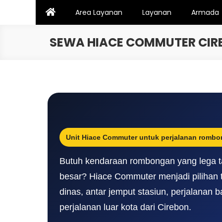
Skip
Area Layanan
Layanan
Armada
to
content
SEWA HIACE COMMUTER CIRE
Unit Hiace Commuter untuk perjalanan rombo
Butuh kendaraan rombongan yang lega t
besar? Hiace Commuter menjadi pilihan t
dinas, antar jemput stasiun, perjalanan 
perjalanan luar kota dari Cirebon.