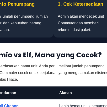
Info Penumpang
3. Cek Ketersediaan
m jumlah penumpang, jumlah
Admin akan mengecek unit
r, dan kebutuhan barang
Commuter dan memberi
ahan.
rekomendasi paket.
io vs Elf, Mana yang Cocok?
erdasarkan nama unit. Anda perlu melihat jumlah penumpang, b
 Commuter cocok untuk perjalanan yang mengutamakan efisiens
itas Hiace.
Kendaraan
Alasan
il Cirebon
Lebih hemat untuk penumpang