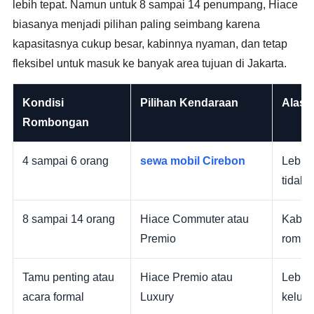
lebih tepat. Namun untuk 8 sampai 14 penumpang, Hiace
biasanya menjadi pilihan paling seimbang karena
kapasitasnya cukup besar, kabinnya nyaman, dan tetap
fleksibel untuk masuk ke banyak area tujuan di Jakarta.
Kondisi
Pilihan Kendaraan
Alasa
Rombongan
4 sampai 6 orang
sewa mobil Cirebon
Lebih
tidak 
8 sampai 14 orang
Hiace Commuter atau
Kabin 
Premio
rombo
Tamu penting atau
Hiace Premio atau
Lebih 
acara formal
Luxury
keluar