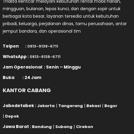
Thalita Rentcar melayani kebutuhan rental mobil harian,
mingguan, bulanan, lepas kunci, dan dengan sopir untuk
berbagai kota besar, layanan tersedia untuk kebutuhan
pribadi, keluarga, perjalanan dinas, tamu perusahaan, antar
jemput bandara, dan operasional tim
Telpon :
0813-9138-6711
WhatsApp :
0813-9138-6711
Jam Operasional : Senin – Minggu
Buka : 24 Jam
KANTOR CABANG
Jabodetabek :
|
|
|
Jakarta
Tangerang
Bekasi
Bogor
|
Depok
Jawa Barat :
|
|
Bandung
Subang
Cirebon