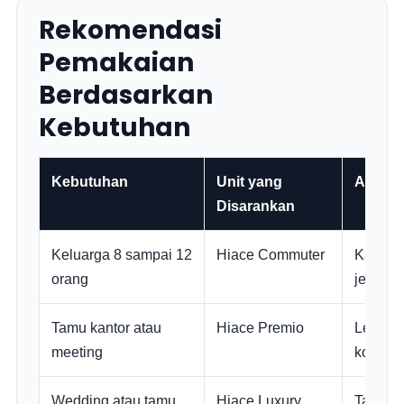
Rekomendasi
Pemakaian
Berdasarkan
Kebutuhan
Kebutuhan
Unit yang
Alasan
Disarankan
Keluarga 8 sampai 12
Hiace Commuter
Kapasit
orang
jemput 
Tamu kantor atau
Hiace Premio
Lebih n
meeting
kota.
Wedding atau tamu
Hiace Luxury
Tampila