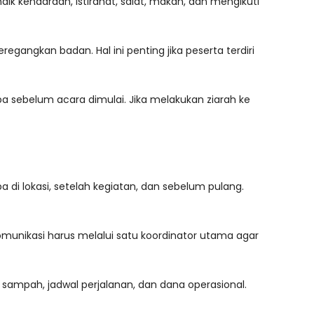
ik kendaraan, istirahat, salat, makan, dan mengikuti
eregangkan badan. Hal ini penting jika peserta terdiri
ba sebelum acara dimulai. Jika melakukan ziarah ke
 di lokasi, setelah kegiatan, dan sebelum pulang.
komunikasi harus melalui satu koordinator utama agar
g sampah, jadwal perjalanan, dan dana operasional.