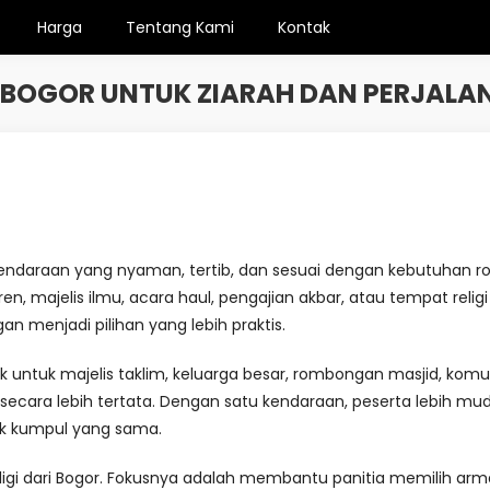
Harga
Tentang Kami
Kontak
 BOGOR UNTUK ZIARAH DAN PERJALAN
 kendaraan yang nyaman, tertib, dan sesuai dengan kebutuhan
, majelis ilmu, acara haul, pengajian akbar, atau tempat religi
n menjadi pilihan yang lebih praktis.
ok untuk majelis taklim, keluarga besar, rombongan masjid, komu
ecara lebih tertata. Dengan satu kendaraan, peserta lebih mud
ik kumpul yang sama.
eligi dari Bogor. Fokusnya adalah membantu panitia memilih ar