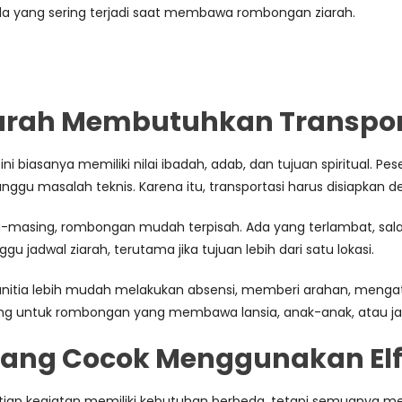
a yang sering terjadi saat membawa rombongan ziarah.
arah Membutuhkan Transpor
ini biasanya memiliki nilai ibadah, adab, dan tujuan spiritual. P
ggu masalah teknis. Karena itu, transportasi harus disiapkan de
asing, rombongan mudah terpisah. Ada yang terlambat, salah ru
gu jadwal ziarah, terutama jika tujuan lebih dari satu lokasi.
nitia lebih mudah melakukan absensi, memberi arahan, mengat
enting untuk rombongan yang membawa lansia, anak-anak, atau 
i yang Cocok Menggunakan El
i. Setiap kegiatan memiliki kebutuhan berbeda, tetapi semuan