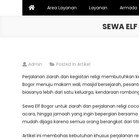
Skip
Area Layanan
Layanan
Armada
to
content
SEWA ELF
Admin
Posted In
Artikel
Perjalanan ziarah dan kegiatan religi membutuhkan
Bogor menuju makam wali, masjid bersejarah, pesantren
biasanya lebih dari satu keluarga, kendaraan rombonga
Sewa Elf Bogor untuk ziarah dan perjalanan religi coc
acara, hingga jamaah yang ingin bepergian bersama s
mudah dijaga karena semua orang berangkat dari tit
Artikel ini membahas kebutuhan khusus perjalanan r