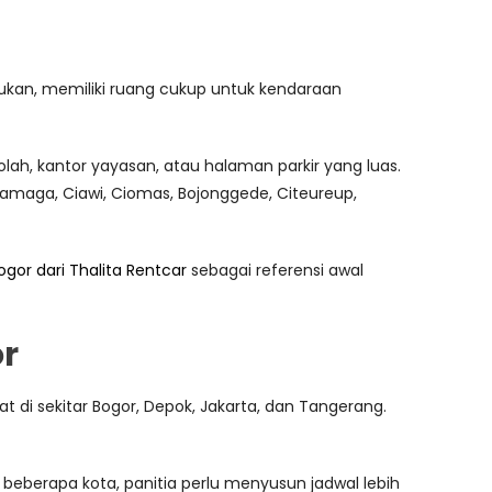
emukan, memiliki ruang cukup untuk kendaraan
olah, kantor yayasan, atau halaman parkir yang luas.
ramaga, Ciawi, Ciomas, Bojonggede, Citeureup,
or dari Thalita Rentcar
sebagai referensi awal
or
t di sekitar Bogor, Depok, Jakarta, dan Tangerang.
 beberapa kota, panitia perlu menyusun jadwal lebih