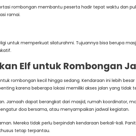
rtasi rombongan membantu peserta hadir tepat waktu dan pulan
asi ramai.
ligi untuk memperkuat silaturahmi. Tujuannya bisa berupa masj
katif.
an Elf untuk Rombongan 
tuk rombongan kecil hingga sedang. Kendaraan ini lebih besar da
 penting karena beberapa lokasi memiliki akses jalan yang tidak te
maah dapat berangkat dari masjid, rumah koordinator, majelis,
mengatur doa bersama, atau menyampaikan jadwal kegiatan.
yaman. Mereka tidak perlu berpindah kendaraan berkali-kali. P
husus tetap terpantau.