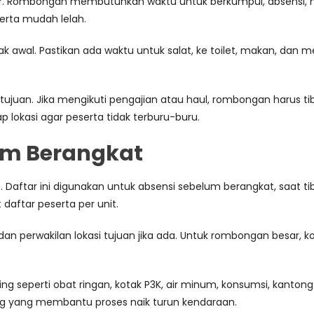
ggar. Rombongan membutuhkan waktu untuk berkumpul, absensi, na
eserta mudah lelah.
ejak awal. Pastikan ada waktu untuk salat, ke toilet, makan, dan m
 tujuan. Jika mengikuti pengajian atau haul, rombongan harus ti
p lokasi agar peserta tidak terburu-buru.
lum Berangkat
 Daftar ini digunakan untuk absensi sebelum berangkat, saat tiba
daftar peserta per unit.
 dan perwakilan lokasi tujuan jika ada. Untuk rombongan besar, 
ng seperti obat ringan, kotak P3K, air minum, konsumsi, kanton
ng yang membantu proses naik turun kendaraan.