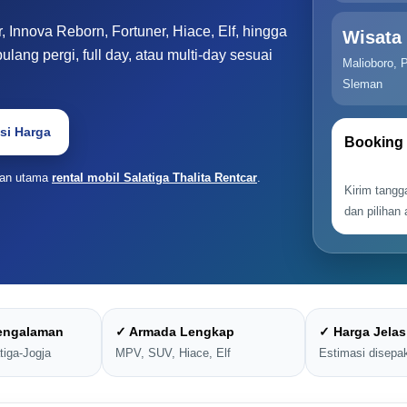
, Innova Reborn, Fortuner, Hiace, Elf, hingga
Wisata
ulang pergi, full day, atau multi-day sesuai
Malioboro, 
Sleman
si Harga
Booking 
aman utama
rental mobil Salatiga Thalita Rentcar
.
Kirim tangg
dan pilihan
pengalaman
✓ Armada Lengkap
✓ Harga Jelas
tiga-Jogja
MPV, SUV, Hiace, Elf
Estimasi disepak