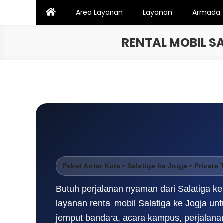
Skip
Area Layanan
Layanan
Armada
to
content
RENTAL MOBIL S
Paket Antar Kota • Salatiga ke Jogja • Private 
Butuh perjalanan nyaman dari Salatiga k
layanan rental mobil Salatiga ke Jogja unt
jemput bandara, acara kampus, perjalanan