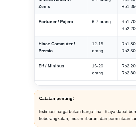
Zenix
Rp1.35
Fortuner / Pajero
6-7 orang
Rp1.70
Rp2.20
Hiace Commuter /
12-15
Rp1.80
Premio
orang
Rp2.30
Elf / Minibus
16-20
Rp2.20
orang
Rp2.80
Catatan penting:
Estimasi harga bukan harga final. Biaya dapat beruba
keberangkatan, musim liburan, dan permintaan ta