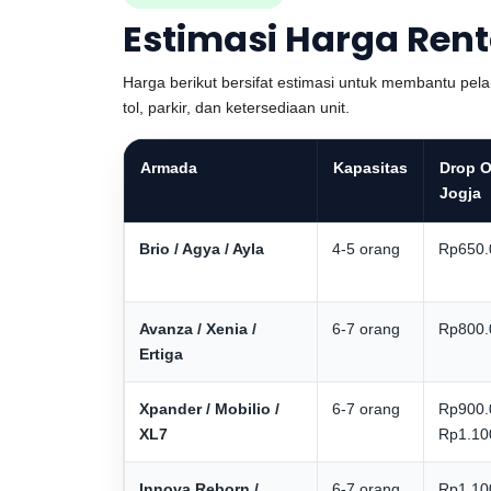
Estimasi Harga Rent
Harga berikut bersifat estimasi untuk membantu pel
tol, parkir, dan ketersediaan unit.
Armada
Kapasitas
Drop O
Jogja
Brio / Agya / Ayla
4-5 orang
Rp650.
Avanza / Xenia /
6-7 orang
Rp800.
Ertiga
Xpander / Mobilio /
6-7 orang
Rp900.
XL7
Rp1.10
Innova Reborn /
6-7 orang
Rp1.10