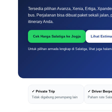
Tersedia pilihan Avanza, Xenia, Ertiga, Xpander
bus. Perjalanan bisa dibuat paket sekali jalan, p
itinerary Anda.
Cek Harga Salatiga ke Jogja
Lihat Estima
Untuk pilihan armada lengkap di Salatiga, lihat juga hal
✓ Private Trip
✓ Driver Ber
Tidak digabung penumpang lain
Paham rute Sala