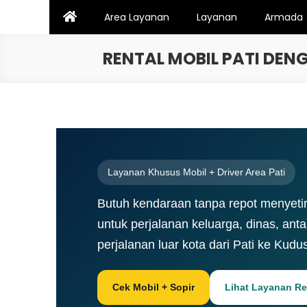
Skip
Area Layanan
Layanan
Armada
to
content
RENTAL MOBIL PATI DEN
Layanan Khusus Mobil + Driver Area Pati
Butuh kendaraan tanpa repot menyetir 
untuk perjalanan keluarga, dinas, anta
perjalanan luar kota dari Pati ke Kud
Cek Mobil + Sopir
Lihat Layanan Ren