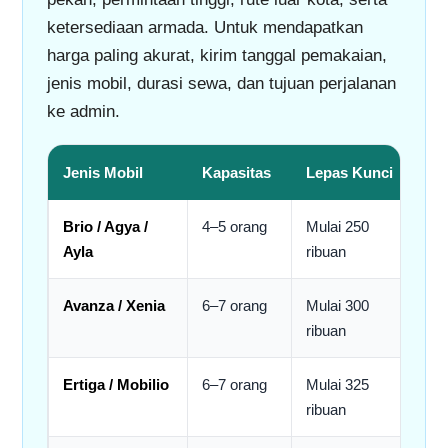
ketersediaan armada. Untuk mendapatkan
harga paling akurat, kirim tanggal pemakaian,
jenis mobil, durasi sewa, dan tujuan perjalanan
ke admin.
Jenis Mobil
Kapasitas
Lepas Kunci
M
Brio / Agya /
4–5 orang
Mulai 250
M
Ayla
ribuan
r
Avanza / Xenia
6–7 orang
Mulai 300
M
ribuan
r
Ertiga / Mobilio
6–7 orang
Mulai 325
M
ribuan
r