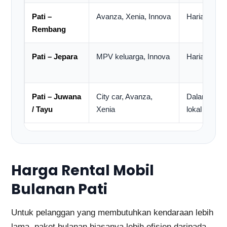
Pati –
Avanza, Xenia, Innova
Harian / lua
Rembang
Pati – Jepara
MPV keluarga, Innova
Harian / PP
Pati – Juwana
City car, Avanza,
Dalam kota 
/ Tayu
Xenia
lokal
Harga Rental Mobil
Bulanan Pati
Untuk pelanggan yang membutuhkan kendaraan lebih
lama, paket bulanan biasanya lebih efisien daripada