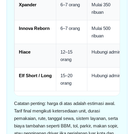
Xpander
6–7 orang
Mulai 350
M
ribuan
r
Innova Reborn
6–7 orang
Mulai 500
M
ribuan
r
Hiace
12–15
Hubungi admin
M
orang
r
Elf Short / Long
15–20
Hubungi admin
M
orang
r
Catatan penting: harga di atas adalah estimasi awal.
Tarif final mengikuti ketersediaan unit, durasi
pemakaian, rute, tanggal sewa, sistem layanan, serta
biaya tambahan seperti BBM, tol, parkir, makan sopir,
atau penginapan driver jika perjalanan luar kota dan