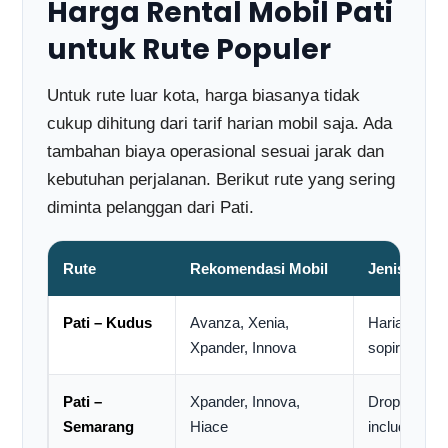
Harga Rental Mobil Pati
untuk Rute Populer
Untuk rute luar kota, harga biasanya tidak
cukup dihitung dari tarif harian mobil saja. Ada
tambahan biaya operasional sesuai jarak dan
kebutuhan perjalanan. Berikut rute yang sering
diminta pelanggan dari Pati.
Rute
Rekomendasi Mobil
Jenis Pake
Pati – Kudus
Avanza, Xenia,
Harian / mob
Xpander, Innova
sopir
Pati –
Xpander, Innova,
Drop-off / PP
Semarang
Hiace
include