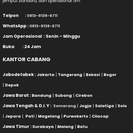
jemput bandara, dan operasional tim
Telpon :
0813-9138-6711
WhatsApp :
0813-9138-6711
Jam Operasional : Senin – Minggu
Buka : 24 Jam
KANTOR CABANG
Jabodetabek :
|
|
|
Jakarta
Tangerang
Bekasi
Bogor
|
Depok
Jawa Barat :
|
|
Bandung
Subang
Cirebon
Jawa Tengah & D.I. Y :
|
|
|
Semarang
Jogja
Salatiga
Solo
|
|
|
|
|
Jepara
Pati
Magelang
Purwokerto
Cilacap
Jawa Timur :
|
|
Surabaya
Malang
Batu