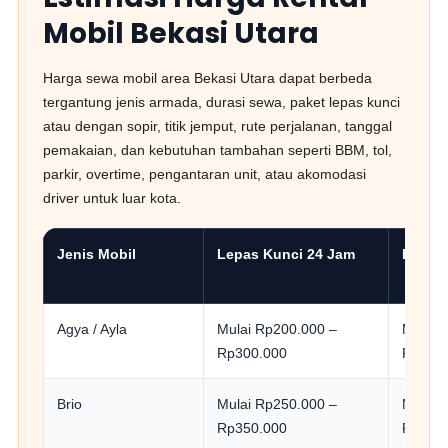
Mobil Bekasi Utara
Harga sewa mobil area Bekasi Utara dapat berbeda
tergantung jenis armada, durasi sewa, paket lepas kunci
atau dengan sopir, titik jemput, rute perjalanan, tanggal
pemakaian, dan kebutuhan tambahan seperti BBM, tol,
parkir, overtime, pengantaran unit, atau akomodasi
driver untuk luar kota.
Jenis Mobil
Lepas Kunci 24 Jam
Denga
Agya / Ayla
Mulai Rp200.000 –
Mulai 
Rp300.000
Rp500
Brio
Mulai Rp250.000 –
Mulai 
Rp350.000
Rp550