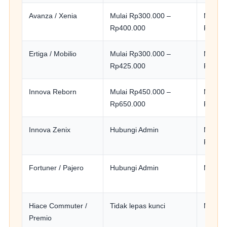
Avanza / Xenia
Mulai Rp300.000 –
Mulai 
Rp400.000
Rp650
Ertiga / Mobilio
Mulai Rp300.000 –
Mulai 
Rp425.000
Rp650
Innova Reborn
Mulai Rp450.000 –
Mulai 
Rp650.000
Rp900
Innova Zenix
Hubungi Admin
Mulai 
Rp1.10
Fortuner / Pajero
Hubungi Admin
Mulai 
Hiace Commuter /
Tidak lepas kunci
Mulai 
Premio