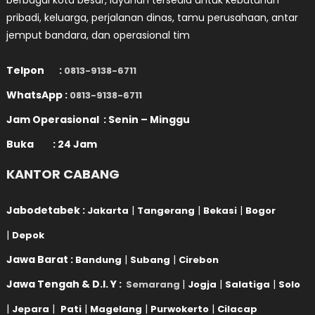
berbagai kota besar, layanan tersedia untuk kebutuhan
pribadi, keluarga, perjalanan dinas, tamu perusahaan, antar
jemput bandara, dan operasional tim
Telpon :
0813-9138-6711
WhatsApp :
0813-9138-6711
Jam Operasional : Senin – Minggu
Buka : 24 Jam
KANTOR CABANG
Jabodetabek :
|
|
|
Jakarta
Tangerang
Bekasi
Bogor
|
Depok
Jawa Barat :
|
|
Bandung
Subang
Cirebon
Jawa Tengah & D.I. Y :
|
|
|
Semarang
Jogja
Salatiga
Solo
|
|
|
|
|
Jepara
Pati
Magelang
Purwokerto
Cilacap