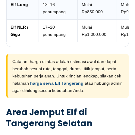
Elf Long
13–16
Mulai
Mulai
penumpang
Rp850.000
Rp950
Elf NLR /
17–20
Mulai
Mulai
Giga
penumpang
Rp1.000.000
Rp1.10
Catatan: harga di atas adalah estimasi awal dan dapat
berubah sesuai rute, tanggal, durasi, titik jemput, serta
kebutuhan perjalanan. Untuk rincian lengkap, silakan cek
halaman
harga sewa Elf Tangerang
atau hubungi admin
agar dihitung sesuai kebutuhan Anda.
Area Jemput Elf di
Tangerang Selatan