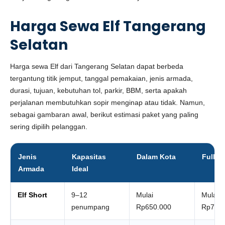
Harga Sewa Elf Tangerang
Selatan
Harga sewa Elf dari Tangerang Selatan dapat berbeda
tergantung titik jemput, tanggal pemakaian, jenis armada,
durasi, tujuan, kebutuhan tol, parkir, BBM, serta apakah
perjalanan membutuhkan sopir menginap atau tidak. Namun,
sebagai gambaran awal, berikut estimasi paket yang paling
sering dipilih pelanggan.
Jenis
Kapasitas
Dalam Kota
Full D
Armada
Ideal
Elf Short
9–12
Mulai
Mulai
penumpang
Rp650.000
Rp750