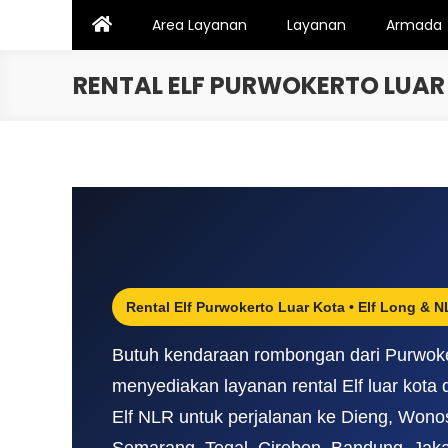
Skip
Area Layanan
Layanan
Armada
to
content
RENTAL ELF PURWOKERTO LUA
Rental Elf Purwokerto Luar Kota • Elf Long & 
Butuh kendaraan rombongan dari Purwoker
menyediakan layanan rental Elf luar kota d
Elf NLR untuk perjalanan ke Dieng, Wono
Semarang, Tegal, Cirebon, Bandung, Jakar