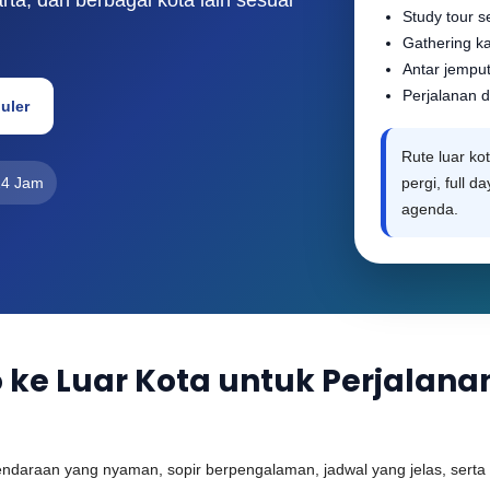
Study tour 
Gathering k
Antar jemput
Perjalanan d
uler
Rute luar kot
24 Jam
pergi, full d
agenda.
to ke Luar Kota untuk Perjala
araan yang nyaman, sopir berpengalaman, jadwal yang jelas, serta p