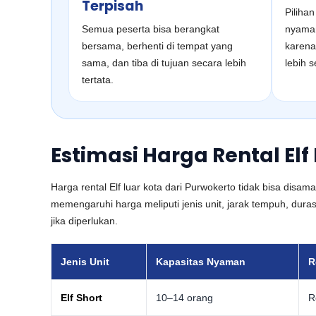
Terpisah
Pilihan
Semua peserta bisa berangkat
nyaman
bersama, berhenti di tempat yang
karena
sama, dan tiba di tujuan secara lebih
lebih 
tertata.
Estimasi Harga Rental Elf
Harga rental Elf luar kota dari Purwokerto tidak bisa dis
memengaruhi harga meliputi jenis unit, jarak tempuh, durasi
jika diperlukan.
Jenis Unit
Kapasitas Nyaman
R
Elf Short
10–14 orang
R