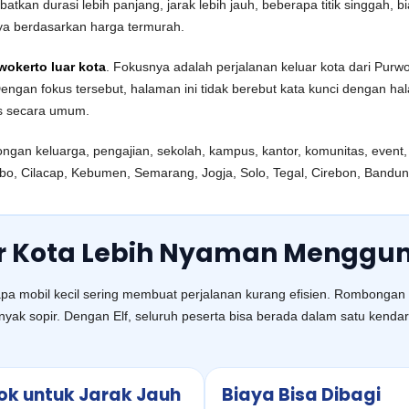
ibatkan durasi lebih panjang, jarak lebih jauh, beberapa titik singga
ya berdasarkan harga termurah.
rwokerto luar kota
. Fokusnya adalah perjalanan keluar kota dari Purwok
engan fokus tersebut, halaman ini tidak berebut kata kunci dengan 
as secara umum.
ngan keluarga, pengajian, sekolah, kampus, kantor, komunitas, event, 
, Cilacap, Kebumen, Semarang, Jogja, Solo, Tegal, Cirebon, Bandung,
r Kota Lebih Nyaman Menggun
 mobil kecil sering membuat perjalanan kurang efisien. Rombongan bisa
yak sopir. Dengan Elf, seluruh peserta bisa berada dalam satu kend
k untuk Jarak Jauh
Biaya Bisa Dibagi