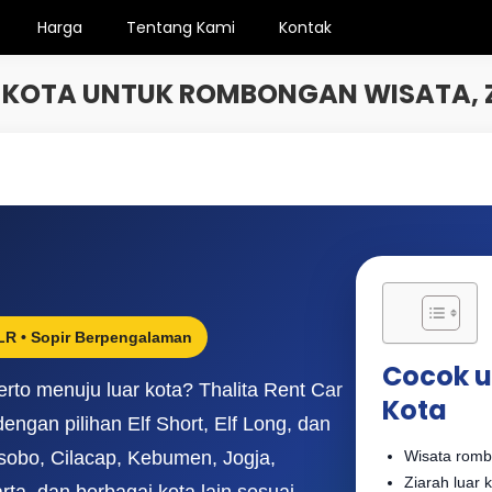
Harga
Tentang Kami
Kontak
R KOTA UNTUK ROMBONGAN WISATA, Z
NLR • Sopir Berpengalaman
Cocok u
to menuju luar kota? Thalita Rent Car
Kota
engan pilihan Elf Short, Elf Long, dan
sobo, Cilacap, Kebumen, Jogja,
Wisata romb
Ziarah luar k
ta, dan berbagai kota lain sesuai