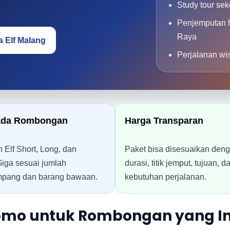
Study tour se
Penjemputan h
Raya
a Elf Malang
Perjalanan wi
da Rombongan
Harga Transparan
n Elf Short, Long, dan
Paket bisa disesuaikan den
iga sesuai jumlah
durasi, titik jemput, tujuan, d
pang dan barang bawaan.
kebutuhan perjalanan.
romo untuk Rombongan yang In