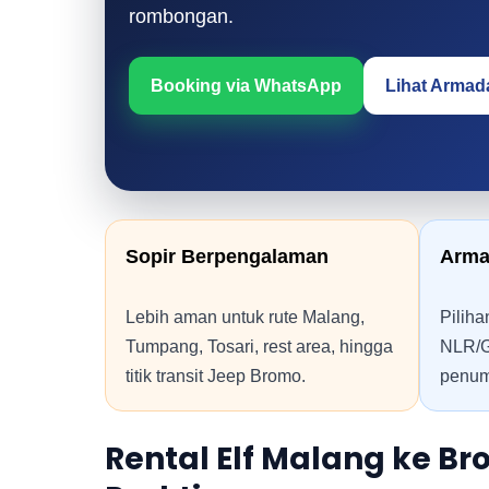
rombongan.
Booking via WhatsApp
Lihat Armad
Sopir Berpengalaman
Arma
Lebih aman untuk rute Malang,
Piliha
Tumpang, Tosari, rest area, hingga
NLR/G
titik transit Jeep Bromo.
penum
Rental Elf Malang ke B