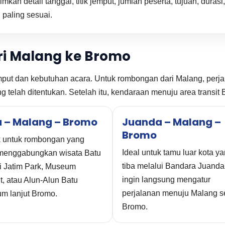
mkan detail tanggal, titik jemput, jumlah peserta, tujuan, dur
paling sesuai.
ari Malang ke Bromo
mput dan kebutuhan acara. Untuk rombongan dari Malang, perjal
ang telah ditentukan. Setelah itu, kendaraan menuju area transi
u – Malang – Bromo
Juanda – Malang –
Bromo
 untuk rombongan yang
Ideal untuk tamu luar kota y
 menggabungkan wisata Batu
tiba melalui Bandara Juanda
ti Jatim Park, Museum
ingin langsung mengatur
, atau Alun-Alun Batu
perjalanan menuju Malang s
um lanjut Bromo.
Bromo.