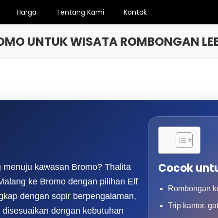
Harga
Tentang Kami
Kontak
BROMO UNTUK WISATA ROMBONGAN LE
Cocok unt
g menuju kawasan Bromo? Thalita
Malang ke Bromo dengan pilihan Elf
Rombongan ke
engkap dengan sopir berpengalaman,
Trip kantor, ga
ng disesuaikan dengan kebutuhan