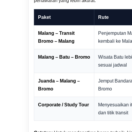
penawaran yang lebih akurat.
Paket
Rute
Malang – Transit
Penjemputan Mal
Bromo – Malang
kembali ke Mal
Malang – Batu – Bromo
Wisata Batu leb
sesuai jadwal
Juanda – Malang –
Jemput Bandara 
Bromo
Bromo
Corporate / Study Tour
Menyesuaikan it
dan titik transit