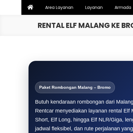
Skip
Area Layanan
Layanan
Armada
to
content
RENTAL ELF MALANG KE 
Paket Rombongan Malang – Bromo
Butuh kendaraan rombongan dari Malan
Rentcar menyediakan layanan rental Elf 
Short, Elf Long, hingga Elf NLR/Giga, l
jadwal fleksibel, dan rute perjalanan ya