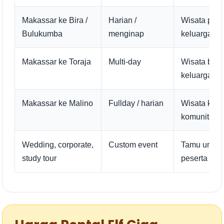
Makassar ke Bira /
Harian /
Wisata panta
Bulukumba
menginap
keluarga be
Makassar ke Toraja
Multi-day
Wisata buda
keluarga, k
Makassar ke Malino
Fullday / harian
Wisata kelua
komunitas
Wedding, corporate,
Custom event
Tamu undan
study tour
peserta se