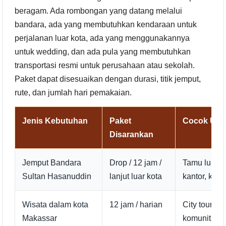
beragam. Ada rombongan yang datang melalui
bandara, ada yang membutuhkan kendaraan untuk
perjalanan luar kota, ada yang menggunakannya
untuk wedding, dan ada pula yang membutuhkan
transportasi resmi untuk perusahaan atau sekolah.
Paket dapat disesuaikan dengan durasi, titik jemput,
rute, dan jumlah hari pemakaian.
Jenis Kebutuhan
Paket
Cocok Unt
Disarankan
Jemput Bandara
Drop / 12 jam /
Tamu luar k
Sultan Hasanuddin
lanjut luar kota
kantor, kel
Wisata dalam kota
12 jam / harian
City tour, a
Makassar
komunitas, 