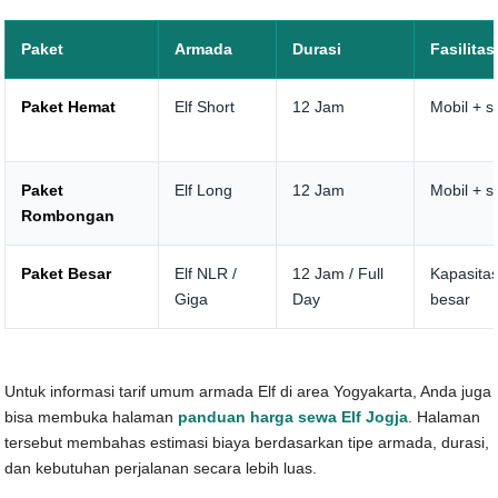
Paket
Armada
Durasi
Fasilitas
Paket Hemat
Elf Short
12 Jam
Mobil + s
Paket
Elf Long
12 Jam
Mobil + s
Rombongan
Paket Besar
Elf NLR /
12 Jam / Full
Kapasita
Giga
Day
besar
Untuk informasi tarif umum armada Elf di area Yogyakarta, Anda juga
bisa membuka halaman
panduan harga sewa Elf Jogja
. Halaman
tersebut membahas estimasi biaya berdasarkan tipe armada, durasi,
dan kebutuhan perjalanan secara lebih luas.