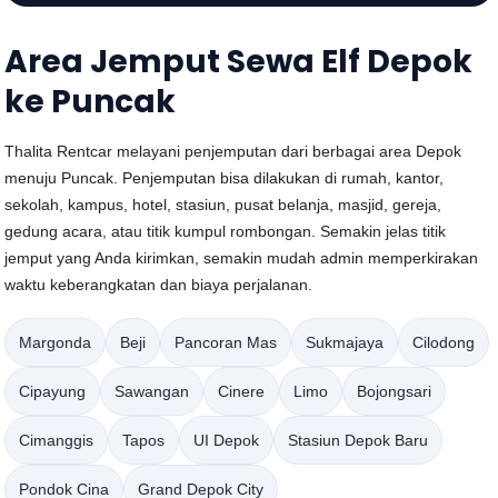
Area Jemput Sewa Elf Depok
ke Puncak
Thalita Rentcar melayani penjemputan dari berbagai area Depok
menuju Puncak. Penjemputan bisa dilakukan di rumah, kantor,
sekolah, kampus, hotel, stasiun, pusat belanja, masjid, gereja,
gedung acara, atau titik kumpul rombongan. Semakin jelas titik
jemput yang Anda kirimkan, semakin mudah admin memperkirakan
waktu keberangkatan dan biaya perjalanan.
Margonda
Beji
Pancoran Mas
Sukmajaya
Cilodong
Cipayung
Sawangan
Cinere
Limo
Bojongsari
Cimanggis
Tapos
UI Depok
Stasiun Depok Baru
Pondok Cina
Grand Depok City