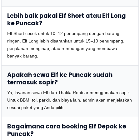
Lebih baik pakai Elf Short atau Elf Long
ke Puncak?
Elf Short cocok untuk 10–12 penumpang dengan barang
ringan. Elf Long lebih disarankan untuk 15–19 penumpang,
perjalanan menginap, atau rombongan yang membawa
banyak barang.
Apakah sewa Elf ke Puncak sudah
termasuk sopir?
Ya, layanan sewa Elf dari Thalita Rentcar menggunakan sopir.
Untuk BBM, tol, parkir, dan biaya lain, admin akan menjelaskan
sesuai paket yang Anda pilih.
Bagaimana cara booking Elf Depok ke
Puncak?