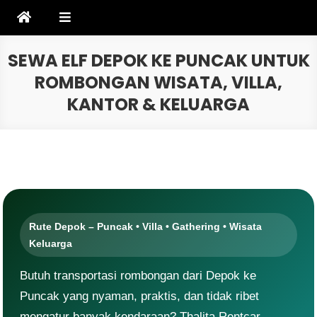
Skip
to
content
SEWA ELF DEPOK KE PUNCAK UNTUK
ROMBONGAN WISATA, VILLA,
KANTOR & KELUARGA
Rute Depok – Puncak • Villa • Gathering • Wisata
Keluarga
Butuh transportasi rombongan dari Depok ke
Puncak yang nyaman, praktis, dan tidak ribet
mengatur banyak kendaraan? Thalita Rentcar