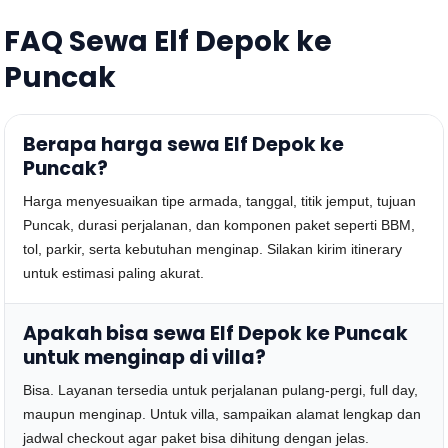
FAQ Sewa Elf Depok ke
Puncak
Berapa harga sewa Elf Depok ke
Puncak?
Harga menyesuaikan tipe armada, tanggal, titik jemput, tujuan
Puncak, durasi perjalanan, dan komponen paket seperti BBM,
tol, parkir, serta kebutuhan menginap. Silakan kirim itinerary
untuk estimasi paling akurat.
Apakah bisa sewa Elf Depok ke Puncak
untuk menginap di villa?
Bisa. Layanan tersedia untuk perjalanan pulang-pergi, full day,
maupun menginap. Untuk villa, sampaikan alamat lengkap dan
jadwal checkout agar paket bisa dihitung dengan jelas.