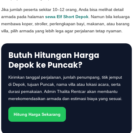
Jika jumlah peserta sekitar 10–12 orang, Anda bisa melihat detail
armada pada halaman
sewa Elf Short Depok
. Namun bila keluarga
membawa koper, stroller, perlengkapan bayi, makanan, atau barang
villa, pilih armada yang lebih lega agar perjalanan tetap nyaman.
Butuh Hitungan Harga
Depok ke Puncak?
Kirimkan tanggal perjalanan, jumlah penumpang, titik jemput
di Depok, tujuan Puncak, nama villa atau lokasi acara, serta
durasi pemakaian. Admin Thalita Rentcar akan membantu
merekomendasikan armada dan estimasi biaya yang sesuai.
Hitung Harga Sekarang