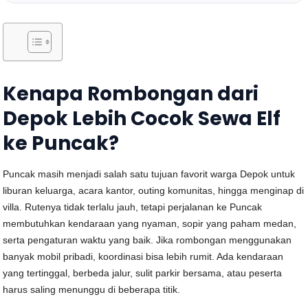
Kenapa Rombongan dari
Depok Lebih Cocok Sewa Elf
ke Puncak?
Puncak masih menjadi salah satu tujuan favorit warga Depok untuk
liburan keluarga, acara kantor, outing komunitas, hingga menginap di
villa. Rutenya tidak terlalu jauh, tetapi perjalanan ke Puncak
membutuhkan kendaraan yang nyaman, sopir yang paham medan,
serta pengaturan waktu yang baik. Jika rombongan menggunakan
banyak mobil pribadi, koordinasi bisa lebih rumit. Ada kendaraan
yang tertinggal, berbeda jalur, sulit parkir bersama, atau peserta
harus saling menunggu di beberapa titik.