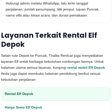
Hubungi admin melalui WhatsApp, lalu kirim tanggal
perjalanan, jumlah penumpang, titik jemput, tujuan Puncak,
nama villa atau lokasi acara, dan durasi pemakaian.
Layanan Terkait Rental Elf
Depok
Selain rute Depok ke Puncak, Thalita Rentcar juga menyediakan
layanan Elf untuk berbagai kebutuhan rombongan lainnya. Untuk
halaman utama semua layanan, kunjungi
rental mobil Elf Depok
.
Anda juga dapat membuka halaman pendukung berikut sesuai
kebutuhan perjalanan:
Rental Elf Depok
Harga Sewa Elf Depok