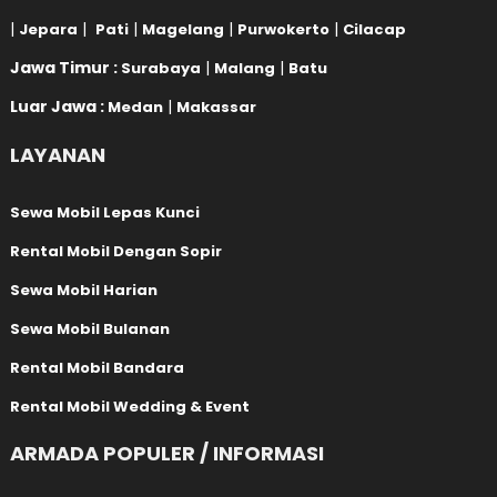
|
|
|
|
|
Jepara
Pati
Magelang
Purwokerto
Cilacap
Jawa Timur :
|
|
Surabaya
Malang
Batu
Luar Jawa :
|
Medan
Makassar
LAYANAN
Sewa Mobil Lepas Kunci
Rental Mobil Dengan Sopir
Sewa Mobil Harian
Sewa Mobil Bulanan
Rental Mobil Bandara
Rental Mobil Wedding & Event
ARMADA POPULER / INFORMASI