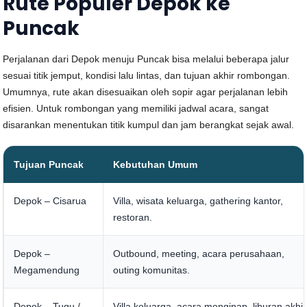
Rute Populer Depok ke
Puncak
Perjalanan dari Depok menuju Puncak bisa melalui beberapa jalur
sesuai titik jemput, kondisi lalu lintas, dan tujuan akhir rombongan.
Umumnya, rute akan disesuaikan oleh sopir agar perjalanan lebih
efisien. Untuk rombongan yang memiliki jadwal acara, sangat
disarankan menentukan titik kumpul dan jam berangkat sejak awal.
Tujuan Puncak
Kebutuhan Umum
Depok – Cisarua
Villa, wisata keluarga, gathering kantor,
restoran.
Depok –
Outbound, meeting, acara perusahaan,
Megamendung
outing komunitas.
Depok – Tugu /
Villa keluarga, acara menginap, liburan akhir