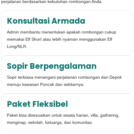
perjalanan berdasarkan kebutuhan rombongan Anda.
Konsultasi Armada
Admin membantu menentukan apakah rombongan cukup
memakai Elf Short atau lebih nyaman menggunakan Elf
Long/NLR.
Sopir Berpengalaman
Sopir terbiasa menangani perjalanan rombongan dari Depok
menuju kawasan Puncak dan sekitarnya.
Paket Fleksibel
Paket bisa disesuaikan untuk wisata harian, villa, gathering,
menginap, sekolah, keluarga, dan komunitas.