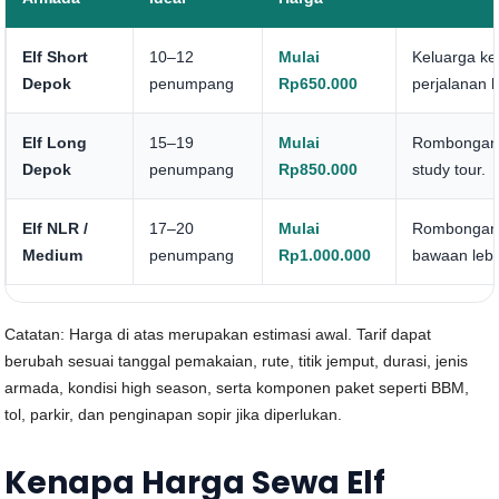
Elf Short
10–12
Mulai
Keluarga kec
Depok
penumpang
Rp650.000
perjalanan 
Elf Long
15–19
Mulai
Rombongan k
Depok
penumpang
Rp850.000
study tour.
Elf NLR /
17–20
Mulai
Rombongan b
Medium
penumpang
Rp1.000.000
bawaan lebi
Catatan: Harga di atas merupakan estimasi awal. Tarif dapat
berubah sesuai tanggal pemakaian, rute, titik jemput, durasi, jenis
armada, kondisi high season, serta komponen paket seperti BBM,
tol, parkir, dan penginapan sopir jika diperlukan.
Kenapa Harga Sewa Elf