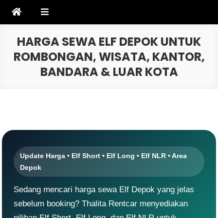
Skip
to
content
HARGA SEWA ELF DEPOK UNTUK
ROMBONGAN, WISATA, KANTOR,
BANDARA & LUAR KOTA
Update Harga • Elf Short • Elf Long • Elf NLR • Area
Depok
Sedang mencari harga sewa Elf Depok yang jelas
sebelum booking? Thalita Rentcar menyediakan
pilihan Elf Short, Elf Long, dan Elf NLR untuk