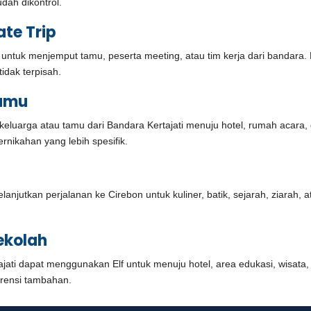
udah dikontrol.
te Trip
uk menjemput tamu, peserta meeting, atau tim kerja dari bandara. 
tidak terpisah.
Tamu
eluarga atau tamu dari Bandara Kertajati menuju hotel, rumah acara, 
nikahan yang lebih spesifik.
lanjutkan perjalanan ke Cirebon untuk kuliner, batik, sejarah, ziarah, a
ekolah
ti dapat menggunakan Elf untuk menuju hotel, area edukasi, wisata, at
erensi tambahan.