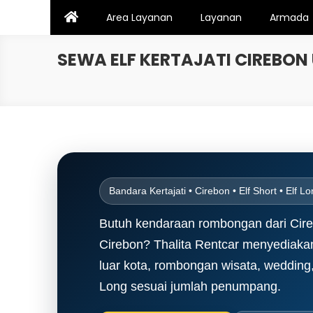
Skip
Area Layanan
Layanan
Armada
to
content
SEWA ELF KERTAJATI CIREBO
Bandara Kertajati • Cirebon • Elf Short • Elf
Butuh kendaraan rombongan dari Cireb
Cirebon? Thalita Rentcar menyediakan
luar kota, rombongan wisata, wedding, 
Long sesuai jumlah penumpang.