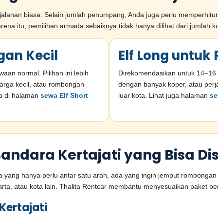
lanan biasa. Selain jumlah penumpang, Anda juga perlu memperhitungk
na itu, pemilihan armada sebaiknya tidak hanya dilihat dari jumlah k
gan Kecil
Elf Long untu
n normal. Pilihan ini lebih
Direkomendasikan untuk 14–16
uarga kecil, atau rombongan
dengan banyak koper, atau perja
ia di halaman
sewa Elf Short
luar kota. Lihat juga halaman
se
ndara Kertajati yang Bisa Di
yang hanya perlu antar satu arah, ada yang ingin jemput rombongan l
karta, atau kota lain. Thalita Rentcar membantu menyesuaikan paket b
Kertajati