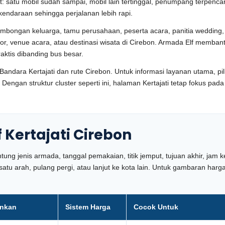
it: satu mobil sudah sampai, mobil lain tertinggal, penumpang terpen
kendaraan sehingga perjalanan lebih rapi.
ombongan keluarga, tamu perusahaan, peserta acara, panitia wedding, 
tor, venue acara, atau destinasi wisata di Cirebon. Armada Elf memban
raktis dibanding bus besar.
Bandara Kertajati dan rute Cirebon. Untuk informasi layanan utama, p
. Dengan struktur cluster seperti ini, halaman Kertajati tetap fokus p
 Kertajati Cirebon
ntung jenis armada, tanggal pemakaian, titik jemput, tujuan akhir, ja
t satu arah, pulang pergi, atau lanjut ke kota lain. Untuk gambaran 
ankan
Sistem Harga
Cocok Untuk