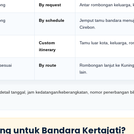
Long
By request
Antar rombongan keluarga, k
Long
By schedule
Jemput tamu bandara menuju 
Cirebon.
Custom
Tamu luar kota, keluarga, ro
itinerary
 sesuai
By route
Rombongan lanjut ke Kuning
lain.
 detail tanggal, jam kedatangan/keberangkatan, nomor penerbangan bila
 Long untuk Bandara Kertajati?