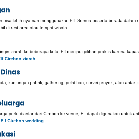
gan
ebon bisa lebih nyaman menggunakan Elf. Semua peserta berada dalam s
l di rest area atau tempat wisata.
ngin ziarah ke beberapa kota, Elf menjadi pilihan praktis karena kap
lf Cirebon ziarah
.
 Dinas
a, kunjungan pabrik, gathering, pelatihan, survei proyek, atau antar
eluarga
arga perlu diantar dari Cirebon ke venue, Elf dapat digunakan untuk a
l Elf Cirebon wedding
.
ukasi