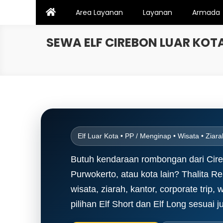
Skip
Area Layanan
Layanan
Armada
to
content
SEWA ELF CIREBON LUAR KO
Elf Luar Kota • PP / Menginap • Wisata • Ziara
Butuh kendaraan rombongan dari Cire
Purwokerto, atau kota lain? Thalita R
wisata, ziarah, kantor, corporate trip
pilihan Elf Short dan Elf Long sesuai