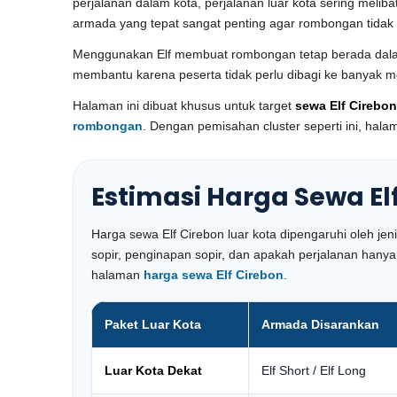
perjalanan dalam kota, perjalanan luar kota sering meliba
armada yang tepat sangat penting agar rombongan tidak ce
Menggunakan Elf membuat rombongan tetap berada dalam s
membantu karena peserta tidak perlu dibagi ke banyak mobil
Halaman ini dibuat khusus untuk target
sewa Elf Cirebon
rombongan
. Dengan pemisahan cluster seperti ini, hal
Estimasi Harga Sewa El
Harga sewa Elf Cirebon luar kota dipengaruhi oleh jen
sopir, penginapan sopir, dan apakah perjalanan hany
halaman
harga sewa Elf Cirebon
.
Paket Luar Kota
Armada Disarankan
Luar Kota Dekat
Elf Short / Elf Long