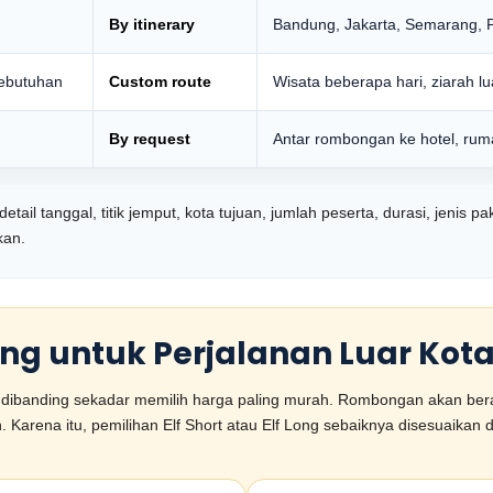
By itinerary
Bandung, Jakarta, Semarang, Pu
kebutuhan
Custom route
Wisata beberapa hari, ziarah lua
By request
Antar rombongan ke hotel, ruma
ail tanggal, titik jemput, kota tujuan, jumlah peserta, durasi, jenis pa
kan.
 Long untuk Perjalanan Luar Kot
ng dibanding sekadar memilih harga paling murah. Rombongan akan be
rena itu, pemilihan Elf Short atau Elf Long sebaiknya disesuaikan d