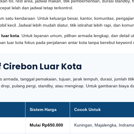
tkan tol, rest area, jadwal makan, titik pemberhentian, durasi standb
pat lelah dan jadwal tetap terkontrol.
atu kendaraan. Untuk keluarga besar, kantor, komunitas, pengajian, 
 kecil. Jadwal lebih mudah diatur, titik istirahat lebih rapi, dan komu
 luar kota
. Untuk layanan umum, pilihan armada lengkap, dan detail 
aman luar kota fokus pada perjalanan antar kota tanpa berebut keywor
f Cirebon Luar Kota
is armada, tanggal pemakaian, tujuan, jarak tempuh, durasi, jumlah tit
a drop, pulang pergi, standby, atau menginap. Untuk gambaran biaya
Sistem Harga
Cocok Untuk
Mulai Rp650.000
Kuningan, Majalengka, Indramay