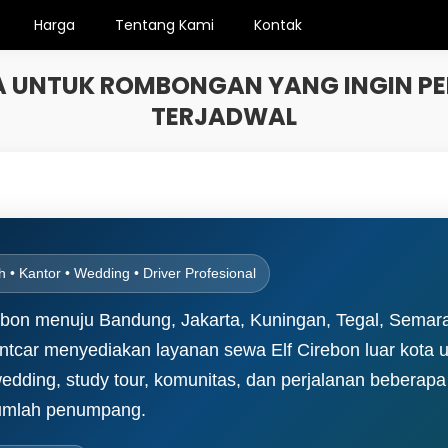
Harga
Tentang Kami
Kontak
TA UNTUK ROMBONGAN YANG INGIN 
TERJADWAL
h • Kantor • Wedding • Driver Profesional
bon menuju Bandung, Jakarta, Kuningan, Tegal, Semara
entcar menyediakan layanan sewa Elf Cirebon luar kota u
, wedding, study tour, komunitas, dan perjalanan beberap
 jumlah penumpang.