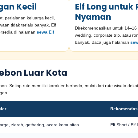
gan Kecil
Elf Long untuk
Nyaman
, perjalanan keluarga kecil,
waan tidak terlalu banyak, Elf
Direkomendasikan untuk 14–16 p
tersedia di halaman
sewa Elf
wedding, corporate trip, atau 
banyak. Baca juga halaman
sew
rebon Luar Kota
ebon. Setiap rute memiliki karakter berbeda, mulai dari rute wisata dek
ggan.
ler
Rekomendas
arga, ziarah, gathering, acara komunitas.
Elf Short / Elf