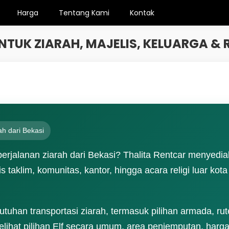
Harga
Tentang Kami
Kontak
UNTUK ZIARAH, MAJELIS, KELUARGA &
h dari Bekasi
rjalanan ziarah dari Bekasi? Thalita Rentcar menyedi
is taklim, komunitas, kantor, hingga acara religi luar k
uhan transportasi ziarah, termasuk pilihan armada, rute r
lihat pilihan Elf secara umum, area penjemputan, harg