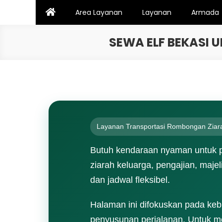
Skip
Area Layanan
Layanan
Armada
to
content
SEWA ELF BEKASI 
Layanan Transportasi Rombongan Ziara
Butuh kendaraan nyaman untuk pe
ziarah keluarga, pengajian, majel
dan jadwal fleksibel.
Halaman ini difokuskan pada kebut
penyusunan perjalanan. Untuk me