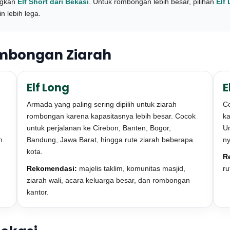
ngkan
Elf Short dari Bekasi
. Untuk rombongan lebih besar, pilihan
Elf
n lebih lega.
ombongan Ziarah
Elf Long
E
Armada yang paling sering dipilih untuk ziarah
C
rombongan karena kapasitasnya lebih besar. Cocok
ka
untuk perjalanan ke Cirebon, Banten, Bogor,
Un
h.
Bandung, Jawa Barat, hingga rute ziarah beberapa
ny
kota.
R
Rekomendasi:
majelis taklim, komunitas masjid,
ru
ziarah wali, acara keluarga besar, dan rombongan
kantor.