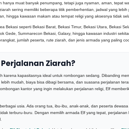
 hanya muat banyak penumpang, tetapi juga nyaman, aman, tepat wak
rah sering memiliki beberapa titik pemberhentian, jadwal yang lebih pa
gan, hingga kawasan makam atau tempat religi yang aksesnya tidak sela
ea Bekasi seperti Bekasi Barat, Bekasi Timur, Bekasi Utara, Bekasi Se
dok Gede, Summarecon Bekasi, Galaxy, hingga kawasan industri seki
erangkat, jumlah peserta, rute ziarah, dan jenis armada yang paling co
 Perjalanan Ziarah?
rah karena kapasitasnya ideal untuk rombongan sedang. Dibanding meng
lebih mudah, biaya bisa dibagi bersama, dan suasana perjalanan teras
rombongan kantor yang ingin melakukan perjalanan religi, Elf membe
berbagai usia. Ada orang tua, ibu-ibu, anak-anak, dan peserta dewa
tidak terburu-buru. Dengan memilih armada Elf yang tepat, perjalanan 
.