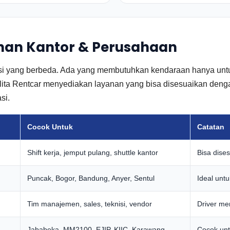
uhan Kantor & Perusahaan
asi yang berbeda. Ada yang membutuhkan kendaraan hanya untu
alita Rentcar menyediakan layanan yang bisa disesuaikan den
si.
Cocok Untuk
Catatan
Shift kerja, jemput pulang, shuttle kantor
Bisa dise
Puncak, Bogor, Bandung, Anyer, Sentul
Ideal un
Tim manajemen, sales, teknisi, vendor
Driver me
Jababeka, MM2100, EJIP, KIIC, Karawang
Cocok unt