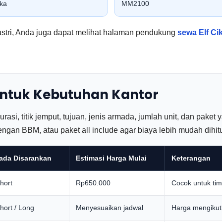
ka
MM2100
ustri, Anda juga dapat melihat halaman pendukung
sewa Elf Ci
 untuk Kebutuhan Kantor
si, titik jemput, tujuan, jenis armada, jumlah unit, dan paket 
engan BBM, atau paket all include agar biaya lebih mudah dihit
ada Disarankan
Estimasi Harga Mulai
Keterangan
Short
Rp650.000
Cocok untuk tim 
Short / Long
Menyesuaikan jadwal
Harga mengikuti