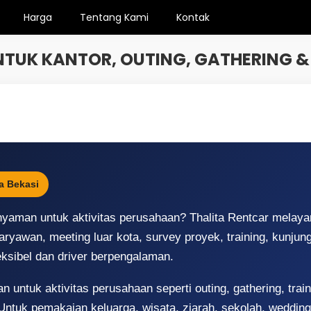
Harga
Tentang Kami
Kontak
UNTUK KANTOR, OUTING, GATHERING
a Bekasi
aman untuk aktivitas perusahaan? Thalita Rentcar melayan
karyawan, meeting luar kota, survey proyek, training, kunjung
ksibel dan driver berpengalaman.
 untuk aktivitas perusahaan seperti outing, gathering, train
 Untuk pemakaian keluarga, wisata, ziarah, sekolah, weddi