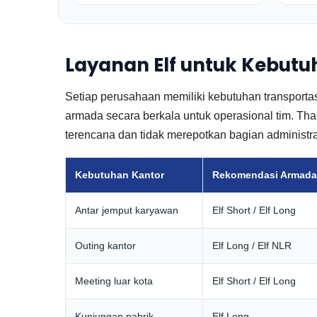
Layanan Elf untuk Kebut
Setiap perusahaan memiliki kebutuhan transport
armada secara berkala untuk operasional tim. Th
terencana dan tidak merepotkan bagian administra
Kebutuhan Kantor
Rekomendasi Armada
Antar jemput karyawan
Elf Short / Elf Long
Outing kantor
Elf Long / Elf NLR
Meeting luar kota
Elf Short / Elf Long
Kunjungan pabrik
Elf Long