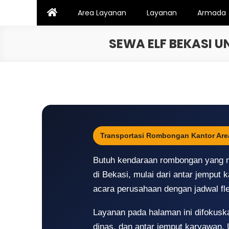
Skip
Area Layanan
Layanan
Armada
to
content
SEWA ELF BEKASI 
Transportasi Rombongan Kantor Are
Butuh kendaraan rombongan yang ny
di Bekasi, mulai dari antar jemput 
acara perusahaan dengan jadwal fle
Layanan pada halaman ini difokuskan
dinas, dan antar jemput karyawan.