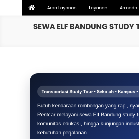
Skip
Area Layanan
Layanan
Armada
to
content
SEWA ELF BANDUNG STUDY 
Transportasi Study Tour • Sekolah • Kampus
Butuh kendaraan rombongan yang rapi, nyam
Rentcar melayani sewa Elf Bandung study to
komunitas edukasi, hingga kunjungan industr
kebutuhan perjalanan.