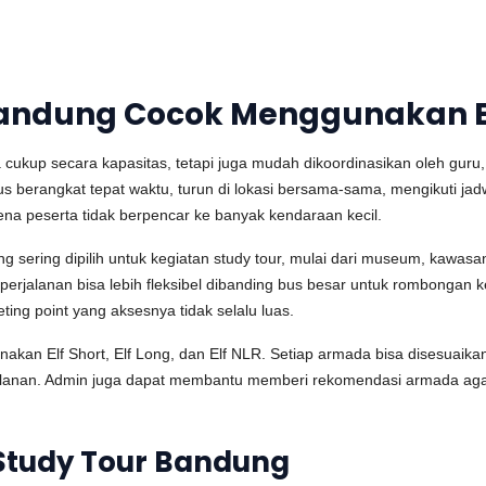
Bandung Cocok Menggunakan E
ukup secara kapasitas, tetapi juga mudah dikoordinasikan oleh guru
s berangkat tepat waktu, turun di lokasi bersama-sama, mengikuti jad
a peserta tidak berpencar ke banyak kendaraan kecil.
g sering dipilih untuk kegiatan study tour, mulai dari museum, kawas
 perjalanan bisa lebih fleksibel dibanding bus besar untuk rombongan 
ting point yang aksesnya tidak selalu luas.
nakan Elf Short, Elf Long, dan Elf NLR. Setiap armada bisa disesuaik
jalanan. Admin juga dapat membantu memberi rekomendasi armada agar
 Study Tour Bandung