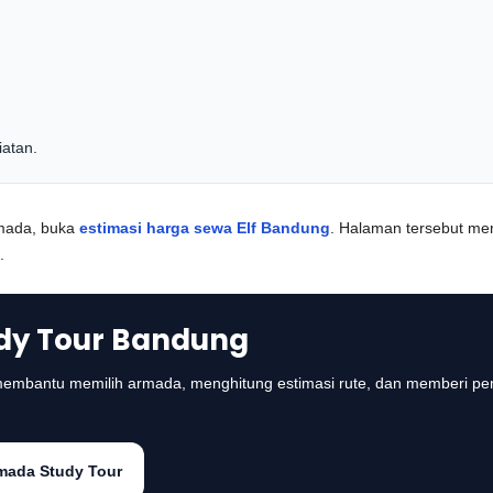
atan.
rmada, buka
estimasi harga sewa Elf Bandung
. Halaman tersebut me
.
udy Tour Bandung
n membantu memilih armada, menghitung estimasi rute, dan memberi pe
mada Study Tour