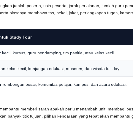
ngkan jumlah peserta, usia peserta, jarak perjalanan, jumlah guru 
serta biasanya membawa tas, bekal, jaket, perlengkapan tugas, kamer
ntuk Study Tour
kecil, kursus, guru pendamping, tim panitia, atau kelas kecil.
 kelas kecil, kunjungan edukasi, museum, dan wisata full day.
ur rombongan besar, komunitas pelajar, kampus, dan acara edukasi.
pat membantu memberi saran apakah perlu menambah unit, membagi pe
atkan banyak titik tujuan, pilihan kendaraan yang tepat akan membant