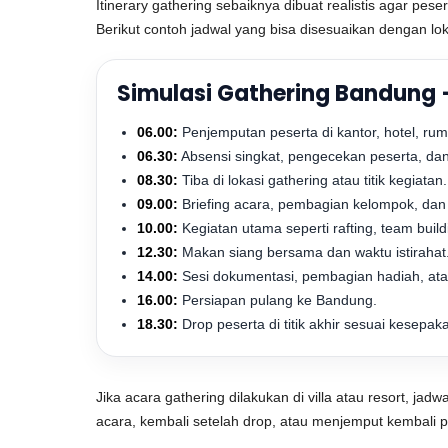
Itinerary gathering sebaiknya dibuat realistis agar pe
Berikut contoh jadwal yang bisa disesuaikan dengan l
Simulasi Gathering Bandung 
06.00:
Penjemputan peserta di kantor, hotel, rum
06.30:
Absensi singkat, pengecekan peserta, dan
08.30:
Tiba di lokasi gathering atau titik kegiatan.
09.00:
Briefing acara, pembagian kelompok, dan
10.00:
Kegiatan utama seperti rafting, team build
12.30:
Makan siang bersama dan waktu istirahat
14.00:
Sesi dokumentasi, pembagian hadiah, ata
16.00:
Persiapan pulang ke Bandung.
18.30:
Drop peserta di titik akhir sesuai kesepak
Jika acara gathering dilakukan di villa atau resort, j
acara, kembali setelah drop, atau menjemput kembali pa