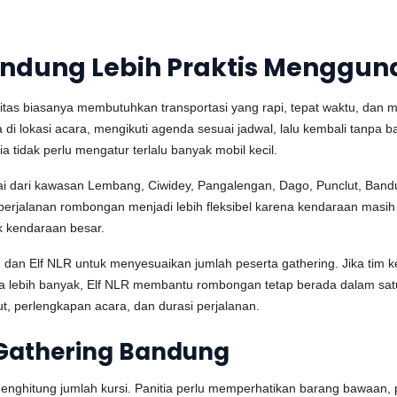
ndung Lebih Praktis Mengguna
tas biasanya membutuhkan transportasi yang rapi, tepat waktu, dan m
ama di lokasi acara, mengikuti agenda sesuai jadwal, lalu kembali ta
 tidak perlu mengatur terlalu banyak mobil kecil.
ai dari kawasan Lembang, Ciwidey, Pangalengan, Dago, Punclut, Bandun
erjalanan rombongan menjadi lebih fleksibel karena kendaraan masih pr
uk kendaraan besar.
, dan Elf NLR untuk menyesuaikan jumlah peserta gathering. Jika tim kec
ta lebih banyak, Elf NLR membantu rombongan tetap berada dalam sa
t, perlengkapan acara, dan durasi perjalanan.
 Gathering Bandung
enghitung jumlah kursi. Panitia perlu memperhatikan barang bawaan, 