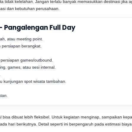
serta tidak kelelahan. Jangan terlalu banyak memasukkan destinasi jika
okasi dan kebutuhan perusahaan.
– Pangalengan Full Day
ah, atau meeting point.
 persiapan berangkat.
 persiapan games/outbound.
ing, games, atau sesi internal.
.
u kunjungan spot wisata tambahan.
atan.
adwal bisa dibuat lebih fleksibel. Untuk kegiatan menginap, sampaikan
da hari berikutnya. Detail seperti ini berpengaruh pada estimasi biay