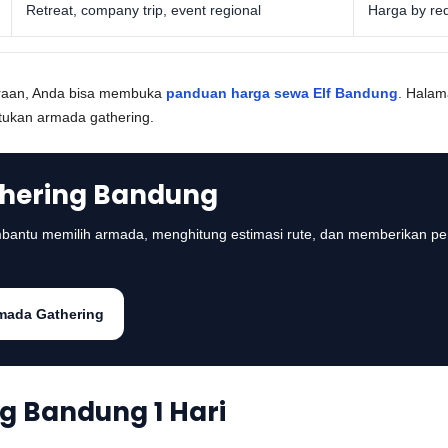
Retreat, company trip, event regional
Harga by req
araan, Anda bisa membuka
panduan harga sewa Elf Bandung
. Halam
ntukan armada gathering.
thering Bandung
mbantu memilih armada, menghitung estimasi rute, dan memberikan pe
mada Gathering
ng Bandung 1 Hari