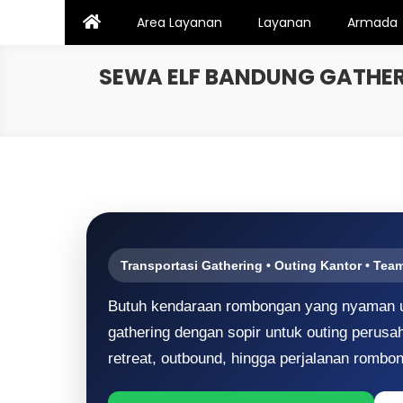
Skip
Area Layanan
Layanan
Armada
to
content
SEWA ELF BANDUNG GATHER
Transportasi Gathering • Outing Kantor • Tea
Butuh kendaraan rombongan yang nyaman un
gathering dengan sopir untuk outing perusah
retreat, outbound, hingga perjalanan rombo