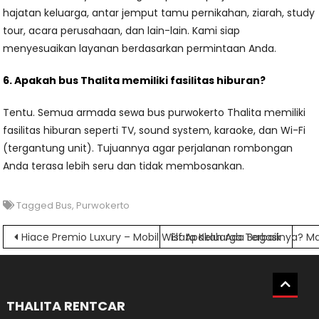
hajatan keluarga, antar jemput tamu pernikahan, ziarah, study
tour, acara perusahaan, dan lain-lain. Kami siap
menyesuaikan layanan berdasarkan permintaan Anda.
6. Apakah bus Thalita memiliki fasilitas hiburan?
Tentu. Semua armada sewa bus purwokerto Thalita memiliki
fasilitas hiburan seperti TV, sound system, karaoke, dan Wi-Fi
(tergantung unit). Tujuannya agar perjalanan rombongan
Anda terasa lebih seru dan tidak membosankan.
Tagged
Bus
,
Purwokerto
Navigasi
Hiace Premio Luxury – Mobil Wisata Keluarga Terbaik
Elf Apakah Ada Bagasinya? Mari
pos
THALITA RENTCAR