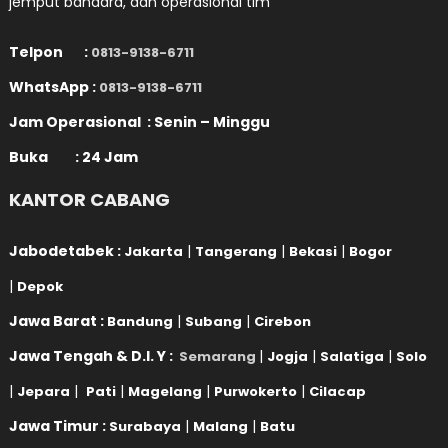
jemput bandara, dan operasional tim
Telpon :
0813-9138-6711
WhatsApp :
0813-9138-6711
Jam Operasional : Senin – Minggu
Buka : 24 Jam
KANTOR CABANG
Jabodetabek :
|
|
|
Jakarta
Tangerang
Bekasi
Bogor
|
Depok
Jawa Barat :
|
|
Bandung
Subang
Cirebon
Jawa Tengah & D.I. Y :
|
|
|
Semarang
Jogja
Salatiga
Solo
|
|
|
|
|
Jepara
Pati
Magelang
Purwokerto
Cilacap
Jawa Timur :
|
|
Surabaya
Malang
Batu