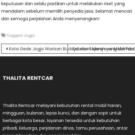
keputusan dan selalu pastikan untuk melakukan riset yang
mendalam sebelum memilih penyedia jasa. Selamat mencari
dan semoga perjalanan Anda menyenangkan!
Tagged
Jogja
Navigasi
Kota Gede Jogja Warisan Budaya dan Sejarah yang Memika
Sebelum Menyewa Mobil Pastika
pos
THALITA RENTCAR
Thalita Rentcar melayani kebutuhan rental mobil harian,
mingguan, bulanan, lepas kunci, dan dengan sopir untuk
berbagai kota besar, layanan tersedia untuk kebutuhan
pribadi, keluarga, perjalanan dinas, tamu perusahaan, antar