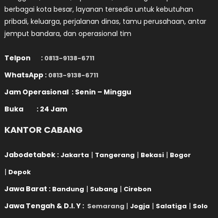
berbagai kota besar, layanan tersedia untuk kebutuhan
pribadi, keluarga, perjalanan dinas, tamu perusahaan, antar
jemput bandara, dan operasional tim
Telpon :
0813-9138-6711
WhatsApp :
0813-9138-6711
Jam Operasional : Senin – Minggu
Buka : 24 Jam
KANTOR CABANG
Jabodetabek :
|
|
|
Jakarta
Tangerang
Bekasi
Bogor
|
Depok
Jawa Barat :
|
|
Bandung
Subang
Cirebon
Jawa Tengah & D.I. Y :
|
|
|
Semarang
Jogja
Salatiga
Solo