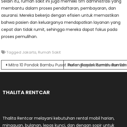
Selain itu, rumah sakit ini juga memiliki tim administrasi yang
membantu dalam proses pendaftaran, pembayaran, dan
asuransi. Mereka bekerja dengan efisien untuk memastikan
bahwa pasien dan keluarganya mendapatkan layanan yang
cepat dan tidak rumit, sehingga mereka dapat fokus pada
proses pemulihan.
Tagged
Jakarta
,
Rumah Sakit
Navigasi
Mitra 10 Pondok Bambu Pusat Perlengkapan Rumah dan Ba
Rutan Pondok Bambu Rumah Ta
pos
THALITA RENTCAR
Thalita Rentcar melayani kebutuhan rental mobil harian,
mingguan, bulanan, lepas kunci, dan dengan sopir untuk