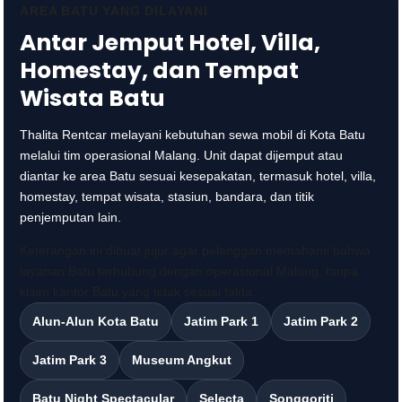
AREA BATU YANG DILAYANI
Antar Jemput Hotel, Villa,
Homestay, dan Tempat
Wisata Batu
Thalita Rentcar melayani kebutuhan sewa mobil di Kota Batu
melalui tim operasional Malang. Unit dapat dijemput atau
diantar ke area Batu sesuai kesepakatan, termasuk hotel, villa,
homestay, tempat wisata, stasiun, bandara, dan titik
penjemputan lain.
Keterangan ini dibuat jujur agar pelanggan memahami bahwa
layanan Batu terhubung dengan operasional Malang, tanpa
klaim kantor Batu yang tidak sesuai fakta.
Alun-Alun Kota Batu
Jatim Park 1
Jatim Park 2
Jatim Park 3
Museum Angkut
Batu Night Spectacular
Selecta
Songgoriti