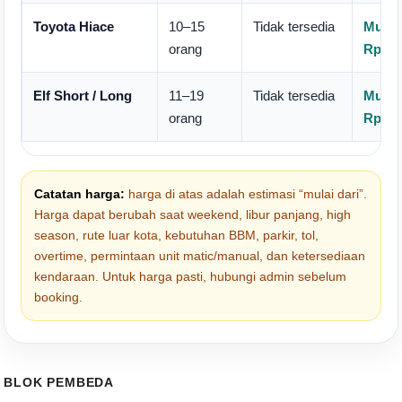
Toyota Hiace
10–15
Tidak tersedia
Mulai
orang
Rp950
Elf Short / Long
11–19
Tidak tersedia
Mulai
orang
Rp850
Catatan harga:
harga di atas adalah estimasi “mulai dari”.
Harga dapat berubah saat weekend, libur panjang, high
season, rute luar kota, kebutuhan BBM, parkir, tol,
overtime, permintaan unit matic/manual, dan ketersediaan
kendaraan. Untuk harga pasti, hubungi admin sebelum
booking.
BLOK PEMBEDA