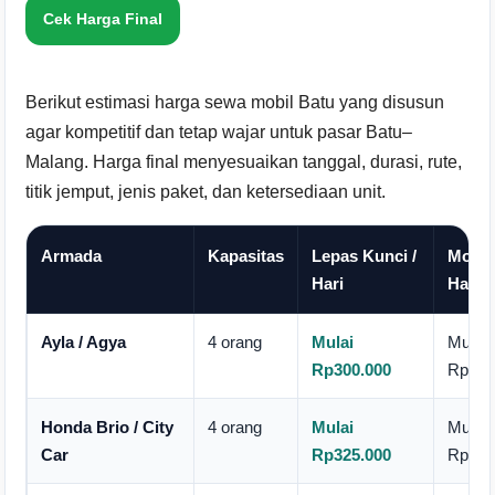
Cek Harga Final
Berikut estimasi harga sewa mobil Batu yang disusun
agar kompetitif dan tetap wajar untuk pasar Batu–
Malang. Harga final menyesuaikan tanggal, durasi, rute,
titik jemput, jenis paket, dan ketersediaan unit.
Armada
Kapasitas
Lepas Kunci /
Mobil 
Hari
Hari
Ayla / Agya
4 orang
Mulai
Mulai
Rp300.000
Rp450
Honda Brio / City
4 orang
Mulai
Mulai
Car
Rp325.000
Rp475