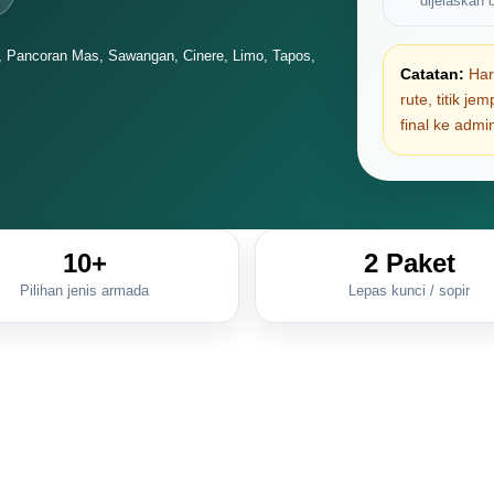
dijelaskan d
, Pancoran Mas, Sawangan, Cinere, Limo, Tapos,
Catatan:
Harg
rute, titik j
final ke adm
10+
2 Paket
Pilihan jenis armada
Lepas kunci / sopir