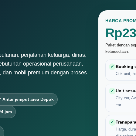
HARGA PROM
Rp23
Paket dengan sopi
ketersediaan.
ulanan, perjalanan keluarga, dinas,
kebutuhan operasional perusahaan.
✓
Booking 
us, dan mobil premium dengan proses
Cek unit, h
✓
Unit sesu
City car, A
✓ Antar jemput area Depok
car.
24 jam
✓
Transpara
Harga, dura