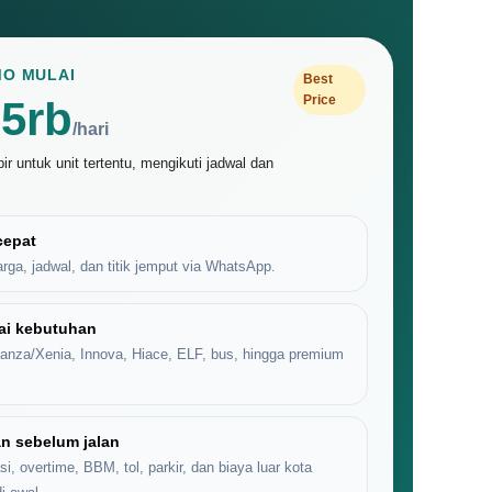
O MULAI
Best
Price
5rb
/hari
r untuk unit tertentu, mengikuti jadwal dan
cepat
arga, jadwal, dan titik jemput via WhatsApp.
ai kebutuhan
vanza/Xenia, Innova, Hiace, ELF, bus, hingga premium
n sebelum jalan
si, overtime, BBM, tol, parkir, dan biaya luar kota