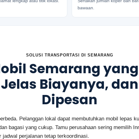
lamat lengkap atau titik lokasi.
Sertakan jumlah koper dan ba
bawaan.
SOLUSI TRANSPORTASI DI SEMARANG
obil Semarang yan
, Jelas Biayanya, dan
Dipesan
rbeda. Pelanggan lokal dapat membutuhkan mobil lepas kunc
n bagasi yang cukup. Tamu perusahaan sering memilih In
 jadwal perjalanan tetap terkoordinasi.