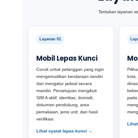
Tentukan layanan se
Layanan 01
Lay
Mobil Lepas Kunci
Mo
Cocok untuk pelanggan yang ingin
Pilih
mengemudikan kendaraan sendiri
kota,
dan mengatur jadwal secara
dinas
mandiri. Persetujuan mengikuti
beber
SIM A aktif, identitas, domisili,
pada
dokumen pendukung, area
menge
pemakaian, jenis unit, dan hasil
menga
verifikasi.
Liha
Lihat syarat lepas kunci →