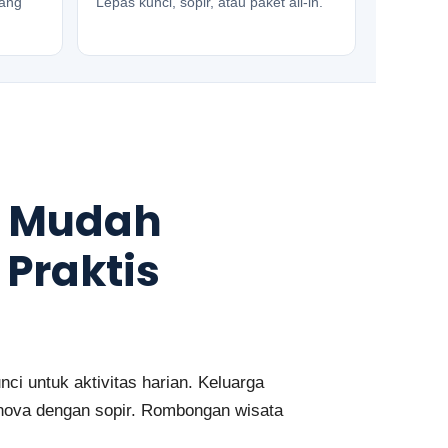
rang
Lepas kunci, sopir, atau paket all-in.
g Mudah
 Praktis
i untuk aktivitas harian. Keluarga
nova dengan sopir. Rombongan wisata