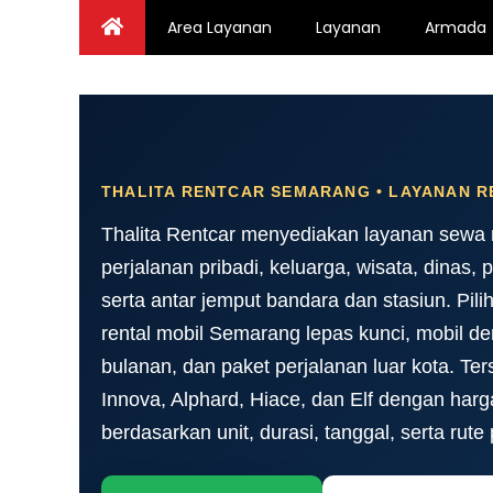
Skip
Area Layanan
Layanan
Armada
to
content
THALITA RENTCAR SEMARANG • LAYANAN R
Thalita Rentcar menyediakan layanan sewa
perjalanan pribadi, keluarga, wisata, dinas,
serta antar jemput bandara dan stasiun. Pi
rental mobil Semarang lepas kunci, mobil de
bulanan, dan paket perjalanan luar kota. Ter
Innova, Alphard, Hiace, dan Elf dengan har
berdasarkan unit, durasi, tanggal, serta rute