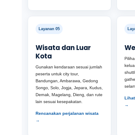
Layanan 05
Lay
Wisata dan Luar
We
Kota
Pilih
keluar
Gunakan kendaraan sesuai jumlah
shutt
peserta untuk city tour,
gathe
Bandungan, Ambarawa, Gedong
selam
Songo, Solo, Jogja, Jepara, Kudus,
Demak, Magelang, Dieng, dan rute
Liha
lain sesuai kesepakatan.
→
Rencanakan perjalanan wisata
→