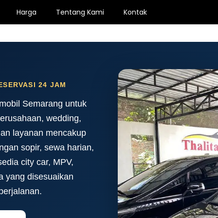
Harga
Tentang Kami
Kontak
ESERVASI 24 JAM
 mobil Semarang untuk
 perusahaan, wedding,
lihan layanan mencakup
ngan sopir, sewa harian,
sedia city car, MPV,
ga yang disesuaikan
 perjalanan.