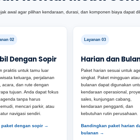
jak awal agar pilihan kendaraan, durasi, dan komponen biaya dapat di
anan 02
Layanan 03
bil Dengan Sopir
Harian dan Bula
an praktis untuk tamu luar
Paket harian sesuai untuk ag
 wisata keluarga, perjalanan
singkat. Paket mingguan atau
, acara, dan rute dengan
bulanan dapat digunakan unt
apa tujuan. Anda dapat fokus
kendaraan operasional, proye
 agenda tanpa harus
sales, kunjungan cabang,
mudi, mencari parkir, atau
kendaraan pengganti, dan
tur navigasi sendiri.
kebutuhan rutin perusahaan.
t paket dengan sopir →
Bandingkan paket harian d
bulanan →