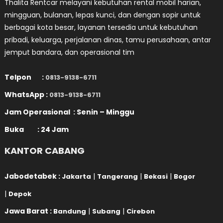
Thalita Rentcar melayani kebutuhan rental mobil harian,
mingguan, bulanan, lepas kunci, dan dengan sopir untuk
berbagai kota besar, layanan tersedia untuk kebutuhan
pribadi, keluarga, perjalanan dinas, tamu perusahaan, antar
jemput bandara, dan operasional tim
Telpon :
0813-9138-6711
WhatsApp :
0813-9138-6711
Jam Operasional : Senin – Minggu
Buka : 24 Jam
KANTOR CABANG
Jabodetabek :
|
|
|
Jakarta
Tangerang
Bekasi
Bogor
|
Depok
Jawa Barat :
|
|
Bandung
Subang
Cirebon