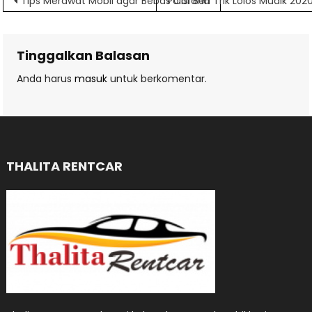
Navigasi
Tips Merawat Mobil agar Bebas Corona
Polisi Beri Trik Lolos Mudik 202
pos
Tinggalkan Balasan
Anda harus
masuk
untuk berkomentar.
THALITA RENTCAR