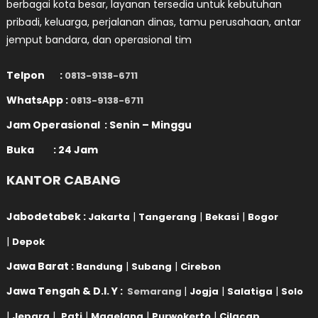
berbagai kota besar, layanan tersedia untuk kebutuhan
pribadi, keluarga, perjalanan dinas, tamu perusahaan, antar
jemput bandara, dan operasional tim
Telpon :
0813-9138-6711
WhatsApp :
0813-9138-6711
Jam Operasional : Senin – Minggu
Buka : 24 Jam
KANTOR CABANG
Jabodetabek :
|
|
|
Jakarta
Tangerang
Bekasi
Bogor
|
Depok
Jawa Barat :
|
|
Bandung
Subang
Cirebon
Jawa Tengah & D.I. Y :
|
|
|
Semarang
Jogja
Salatiga
Solo
|
|
|
|
|
Jepara
Pati
Magelang
Purwokerto
Cilacap