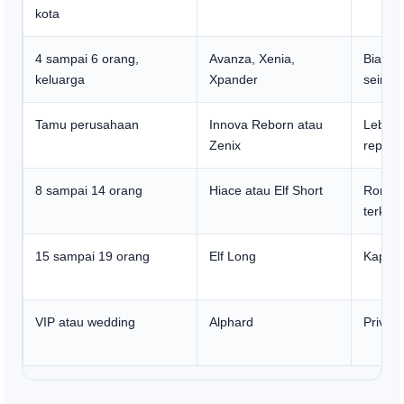
kota
4 sampai 6 orang,
Avanza, Xenia,
Biaya 
keluarga
Xpander
seimb
Tamu perusahaan
Innova Reborn atau
Lebih 
Zenix
represe
8 sampai 14 orang
Hiace atau Elf Short
Rombo
terkoor
15 sampai 19 orang
Elf Long
Kapasi
VIP atau wedding
Alphard
Privas