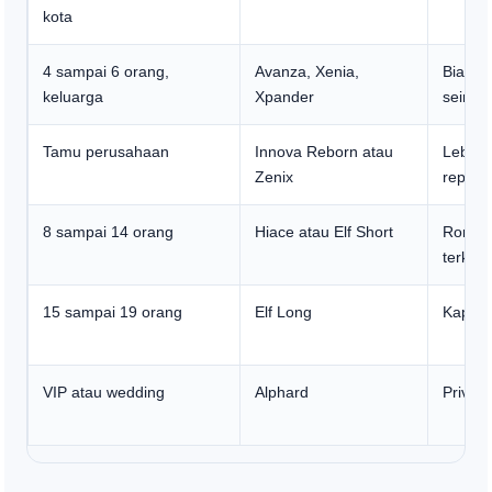
kota
4 sampai 6 orang,
Avanza, Xenia,
Biaya 
keluarga
Xpander
seimb
Tamu perusahaan
Innova Reborn atau
Lebih 
Zenix
represe
8 sampai 14 orang
Hiace atau Elf Short
Rombo
terkoor
15 sampai 19 orang
Elf Long
Kapasi
VIP atau wedding
Alphard
Privas