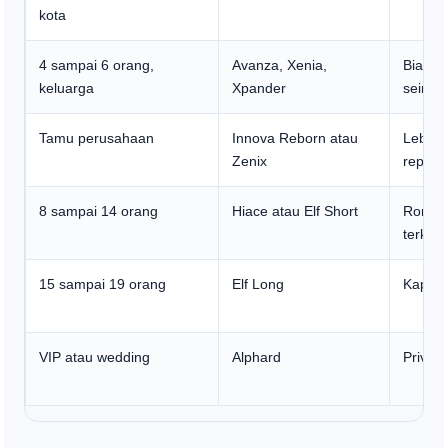
kota
4 sampai 6 orang,
Avanza, Xenia,
Biaya 
keluarga
Xpander
seimb
Tamu perusahaan
Innova Reborn atau
Lebih 
Zenix
represe
8 sampai 14 orang
Hiace atau Elf Short
Rombo
terkoor
15 sampai 19 orang
Elf Long
Kapasi
VIP atau wedding
Alphard
Privas