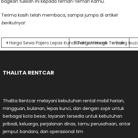
bagikan tulisan ini kepada teman-teman Kamu.
Terima kasih telah membaca, sampai jumpa di artikel
berikutnya!
Navigasi
Harga Sewa Pajero Lepas Kunci Dengan Harga Terbaik
8 Fakta Menarik Tentang Isuz
pos
THALITA RENTCAR
Thalita Rentcar melayani kebutuhan rental mobil harian,
mingguan, bulanan, lepas kunci, dan dengan sopir untuk
berbagai kota besar, layanan tersedia untuk kebutuhan
pribadi, keluarga, perjalanan dinas, tamu perusahaan, antar
jemput bandara, dan operasional tim