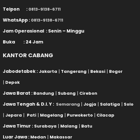
Telpon :
0813-9138-6711
WhatsApp :
0813-9138-6711
Jam Operasional : Senin – Minggu
Buka : 24 Jam
KANTOR CABANG
Jabodetabek :
|
|
|
Jakarta
Tangerang
Bekasi
Bogor
|
Depok
Jawa Barat :
|
|
Bandung
Subang
Cirebon
Jawa Tengah & D.I. Y :
|
|
|
Semarang
Jogja
Salatiga
Solo
|
|
|
|
|
Jepara
Pati
Magelang
Purwokerto
Cilacap
Jawa Timur :
|
|
Surabaya
Malang
Batu
Luar Jawa :
|
Medan
Makassar